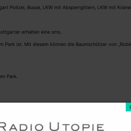
art Polizei, Busse, LKW mit Absperrgittern, LKW mit Kran
uttgarter erhalten eine sms.
 im Park ist. Mit diesem können die Baumschützer von „Rob
em Park.
.