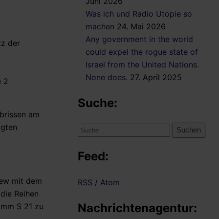
Juni 2026
Was ich und Radio Utopie so
machen
24. Mai 2026
Any government in the world
tz der
could expel the rogue state of
Israel from the United Nations.
None does.
27. April 2025
e 2
Suche:
Abrissen am
agten
Suche
nach:
Feed:
view mit dem
RSS
/
Atom
die Reihen
Nachrichtenagentur:
ramm S 21 zu