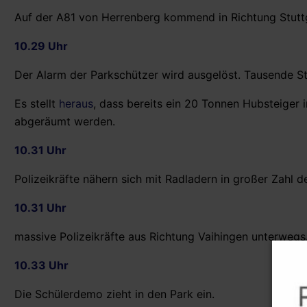
Auf der A81 von Herrenberg kommend in Richtung Stuttg
10.29 Uhr
Der Alarm der Parkschützer wird ausgelöst. Tausende St
Es stellt
heraus
, dass bereits ein 20 Tonnen Hubsteiger
abgeräumt werden.
10.31 Uhr
Polizeikräfte nähern sich mit Radladern in großer Zahl d
10.31 Uhr
massive Polizeikräfte aus Richtung Vaihingen unterwegs
10.33 Uhr
Die Schülerdemo zieht in den Park ein.