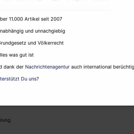
über 11.000 Artikel seit 2007
chtung Stuttgart aus.
unabhängig und unnachgiebig
Grundgesetz und Völkerrecht
mit Gittern abgesperrt.
alles was gut ist
d dank der
Nachrichtenagentur
auch international berüchtig
re Bereitschaftspolizisten im Park.
terstützt Du uns?
nd Raureiter präsent.
elung.