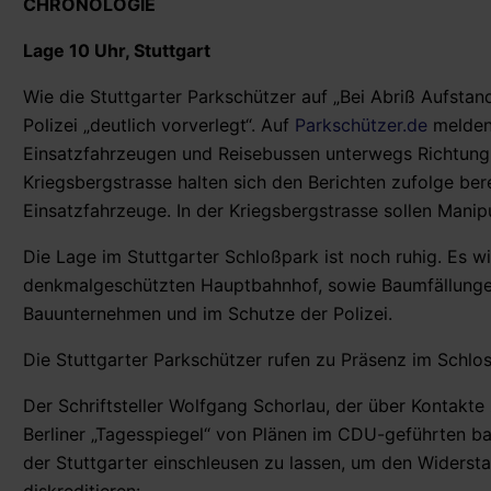
CHRONOLOGIE
Lage 10 Uhr, Stuttgart
Wie die Stuttgarter Parkschützer auf „Bei Abriß Aufstan
Polizei „deutlich vorverlegt“. Auf
Parkschützer.de
melden 
Einsatzfahrzeugen und Reisebussen unterwegs Richtung S
Kriegsbergstrasse halten sich den Berichten zufolge ber
Einsatzfahrzeuge. In der Kriegsbergstrasse sollen Manip
Die Lage im Stuttgarter Schloßpark ist noch ruhig. Es w
denkmalgeschützten Hauptbahnhof, sowie Baumfällungen
Bauunternehmen und im Schutze der Polizei.
Die Stuttgarter Parkschützer rufen zu Präsenz im Schlos
Der Schriftsteller Wolfgang Schorlau, der über Kontakte 
Berliner „Tagesspiegel“ von Plänen im CDU-geführten b
der Stuttgarter einschleusen zu lassen, um den Widers