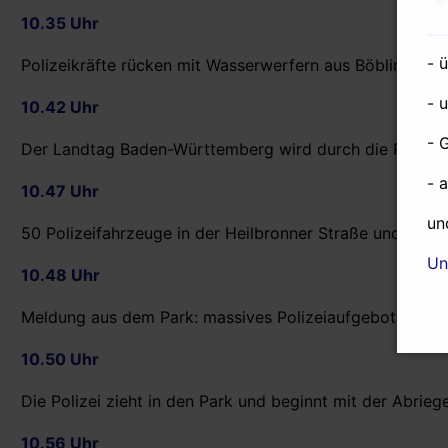
10.35 Uhr
- 
Polizeikräfte rücken mit Wasserwerfern aus Böblingen Ri
- 
10.42 Uhr
- 
Der Landtag Baden-Württemberg wird durch die Polizei 
- 
10.47 Uhr
un
50 Polizeifahrzeuge in der Heilbronner Straße und mehre
Un
10.48 Uhr
Meldung aus dem Park: massives Polizeiaufgebot, SEK u
10.50 Uhr
Die Polizei zieht in den Park und beginnt mit der Abrieg
10.56 Uhr