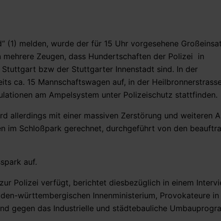
d“ (1) melden, wurde der für 15 Uhr vorgesehene Großeinsa
mehrere Zeugen, dass Hundertschaften der Polizei in
tuttgart bzw der Stuttgarter Innenstadt sind. In der
eits ca. 15 Mannschaftswagen auf, in der Heilbronnerstrass
ulationen am Ampelsystem unter Polizeischutz stattfinden.
ird allerdings mit einer massiven Zerstörung und weiteren 
 im Schloßpark gerechnet, durchgeführt von den beauftr
spark auf.
zur Polizei verfügt, berichtet diesbezüglich in einem Inter
aden-württembergischen Innenministerium, Provokateure in 
tand gegen das Industrielle und städtebauliche Umbauprog