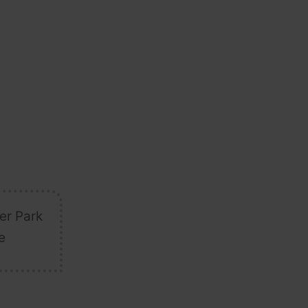
US-Senatsausschuss erklärt
Fauci schuldig – kommt er jetzt
vor Gericht?
06.08.2026 - 16:11 Uhr [CNN]
Senate panel votes to hold
Fauci in contempt of Congress
er Park
e