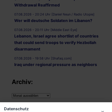
Withdrawal Reaffirmed
07.08.2026 - 20:24 Uhr [Daniel Neun / Radio Utopie]
Wer will deutsche Soldaten im Libanon?
07.08.2026 - 20:11 Uhr [Middle East Eye]
Lebanon, Israel agree shortlist of countries
that could send troops to verify Hezbollah
disarmament
07.08.2026 - 19:58 Uhr [Shafaq.com]
Iraq under regional pressure as neighbors
threaten to strike Iran-aligned factions
Archiv:
07.08.2026 - 19:49 Uhr [Middle East Eye]
War on Iran: Saudi Arabia warns of imminent
attacks by Iraqi groups and Yemen‘s Houthis
Archiv:
07.08.2026 - 19:43 Uhr [Middle East Monitor]
Impressum
‘Attack on one is attack on all’: Saudi Arabia,
Datenschutz