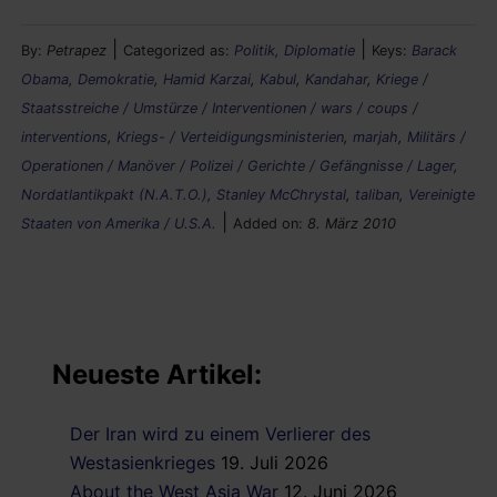
|
|
By:
Petrapez
Categorized as:
Politik, Diplomatie
Keys:
Barack
Obama
,
Demokratie
,
Hamid Karzai
,
Kabul
,
Kandahar
,
Kriege /
Staatsstreiche / Umstürze / Interventionen / wars / coups /
interventions
,
Kriegs- / Verteidigungsministerien
,
marjah
,
Militärs /
Operationen / Manöver / Polizei / Gerichte / Gefängnisse / Lager
,
Nordatlantikpakt (N.A.T.O.)
,
Stanley McChrystal
,
taliban
,
Vereinigte
|
Staaten von Amerika / U.S.A.
Added on:
8. März 2010
Neueste Artikel:
Der Iran wird zu einem Verlierer des
Westasienkrieges
19. Juli 2026
About the West Asia War
12. Juni 2026