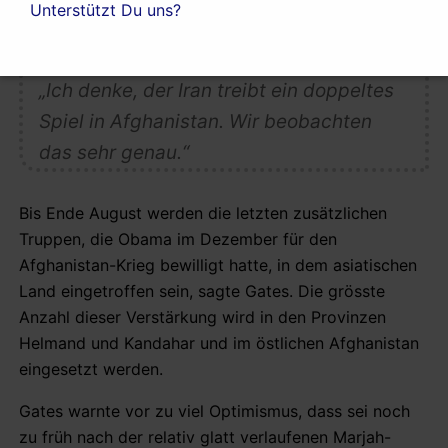
Unterstützt Du uns?
und weiter
„Ich denke, der Iran treibt ein doppeltes
Spiel in Afghanistan. Wir beobachten
das sehr genau.“
Bis Ende August werden die letzten zusätzlichen
Truppen, die Obama im Dezember für den
Afghanistan-Krieg bewilligt hatte, in dem asiatischen
Land eingetroffen sein, sagte Gates. Die grösste
Anzahl dieser Verstärkung wird in den Provinzen
Helmand und Kandahar und im östlichen Afghanistan
eingesetzt werden.
Gates warnte vor zu viel Optimismus, dass sei noch
zu früh nach der relativ glatt verlaufenen Marjah-