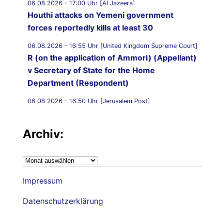
06.08.2026 - 17:00 Uhr [Al Jazeera]
Houthi attacks on Yemeni government
forces reportedly kills at least 30
06.08.2026 - 16:55 Uhr [United Kingdom Supreme Court]
R (on the application of Ammori) (Appellant)
v Secretary of State for the Home
Department (Respondent)
06.08.2026 - 16:50 Uhr [Jerusalem Post]
UK Supreme Court to hear appeal over
Palestine Action proscription in November
Archiv:
06.08.2026 - 16:40 Uhr [Bristol247.com]
14 peaceful protesters arrested at Palestine
Archiv:
Action demonstration outside Bristol Prison
Impressum
06.08.2026 - 16:19 Uhr [Nachrichtenagentur Radio
Utopie]
Datenschutzerklärung
Archiv: Democracy First !