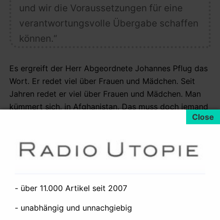
und wir die Voraussetzungen für eine
verantwortungsvolle Übergabe schaffen
können.“
Es ergreift der Herr Abgeordnete Johannes Pflug das
Wort. Er redet viel über Frauen und Mädchen. Seit
Jahren redet er viel über Frauen und Mädchen. Man
kümmert sich, in Afghanistan. Das muss doch jemand
tun, in der Welt – sich kümmern.
„Die zentrale Rolle spielt allerdings
Pakistan. Das Land ist für die Islamisten
immer noch logistisches Hinterland.
- über 11.000 Artikel seit 2007
Zwar ist Pakistan am Kampf gegen den
- unabhängig und unnachgiebig
Terror beteiligt; aber Pakistan ist viel zu