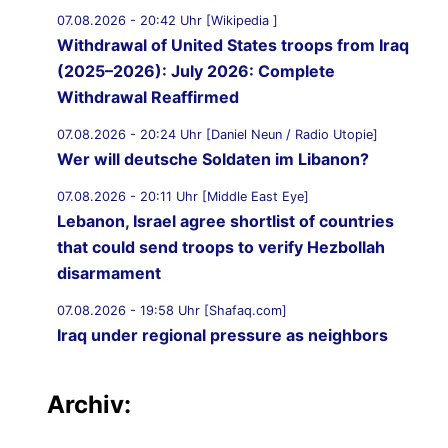
07.08.2026 - 20:42 Uhr [Wikipedia ]
Withdrawal of United States troops from Iraq
(2025–2026): July 2026: Complete
Withdrawal Reaffirmed
07.08.2026 - 20:24 Uhr [Daniel Neun / Radio Utopie]
Wer will deutsche Soldaten im Libanon?
07.08.2026 - 20:11 Uhr [Middle East Eye]
Lebanon, Israel agree shortlist of countries
that could send troops to verify Hezbollah
disarmament
07.08.2026 - 19:58 Uhr [Shafaq.com]
Iraq under regional pressure as neighbors
threaten to strike Iran-aligned factions
Archiv:
07.08.2026 - 19:49 Uhr [Middle East Eye]
War on Iran: Saudi Arabia warns of imminent