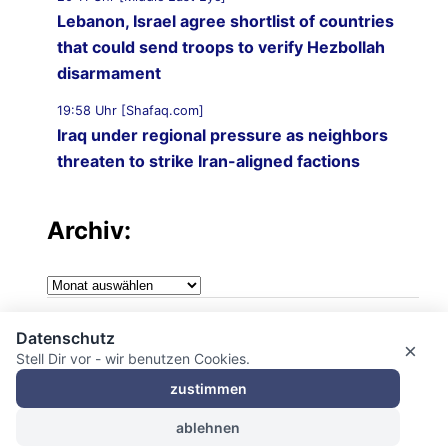
Lebanon, Israel agree shortlist of countries
that could send troops to verify Hezbollah
disarmament
19:58 Uhr [Shafaq.com]
Iraq under regional pressure as neighbors
threaten to strike Iran-aligned factions
19:49 Uhr [Middle East Eye]
War on Iran: Saudi Arabia warns of imminent
Archiv:
attacks by Iraqi groups and Yemen‘s Houthis
Archiv:
19:43 Uhr [Middle East Monitor]
‘Attack on one is attack on all’: Saudi Arabia,
Impressum
Turkiye and Pakistan sign landmark Mecca
Datenschutz
×
Stell Dir vor - wir benutzen Cookies.
defence pact
Datenschutzerklärung
zustimmen
ablehnen