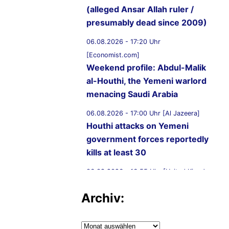
(alleged Ansar Allah ruler /
presumably dead since 2009)
06.08.2026 - 17:20 Uhr
[Economist.com]
Weekend profile: Abdul-Malik
al-Houthi, the Yemeni warlord
menacing Saudi Arabia
06.08.2026 - 17:00 Uhr [Al Jazeera]
Houthi attacks on Yemeni
government forces reportedly
kills at least 30
06.08.2026 - 16:55 Uhr [United Kingdom
Supreme Court]
Archiv:
R (on the application of
Ammori) (Appellant) v
Secretary of State for the Home
Archiv: