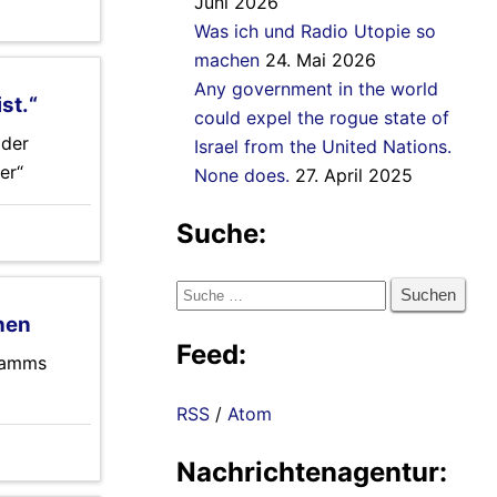
Juni 2026
Was ich und Radio Utopie so
machen
24. Mai 2026
Any government in the world
st.“
could expel the rogue state of
 der
Israel from the United Nations.
er“
None does.
27. April 2025
Suche:
Suche
nach:
chen
Feed:
gramms
RSS
/
Atom
Nachrichtenagentur: