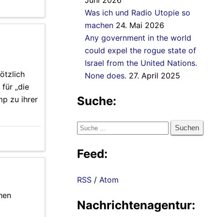
Juni 2026
Was ich und Radio Utopie so
machen
24. Mai 2026
Any government in the world
could expel the rogue state of
Israel from the United Nations.
ötzlich
None does.
27. April 2025
für „die
Suche:
mp zu ihrer
Suche
nach:
Feed:
RSS
/
Atom
hen
Nachrichtenagentur: