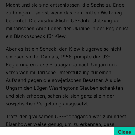
Macht und sie sind entschlossen, die Sache zu Ende
zu bringen – selbst wenn das den Dritten Weltkrieg
bedeutet! Die ausdrückliche US-Unterstützung der
militärischen Ambitionen der Ukraine in der Region ist
ein Blankoscheck für Kiew.
Aber es ist ein Scheck, den Kiew klugerweise nicht
einlösen sollte. Damals, 1956, pumpte die US-
Regierung endlose Propaganda nach Ungarn und
versprach militärische Unterstützung für einen
Aufstand gegen die sowjetischen Besatzer. Als die
Ungarn den Lügen Washingtons Glauben schenkten
und sich erhoben, sahen sie sich ganz allein der
sowjetischen Vergeltung ausgesetzt.
Trotz der grausamen US-Propaganda war zumindest
Eisenhower weise genug, um zu erkennen, dass
niemand von einem Atomkrieg wegen Budapest