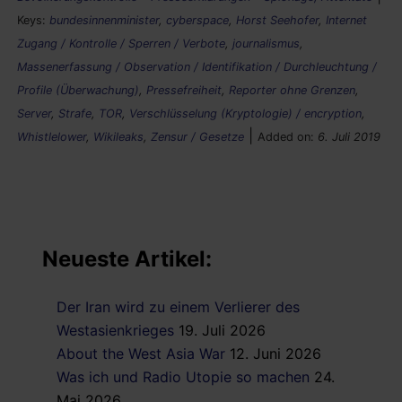
Keys:
bundesinnenminister
,
cyberspace
,
Horst Seehofer
,
Internet
Zugang / Kontrolle / Sperren / Verbote
,
journalismus
,
Massenerfassung / Observation / Identifikation / Durchleuchtung /
Profile (Überwachung)
,
Pressefreiheit
,
Reporter ohne Grenzen
,
Server
,
Strafe
,
TOR
,
Verschlüsselung (Kryptologie) / encryption
,
|
Whistlelower
,
Wikileaks
,
Zensur / Gesetze
Added on:
6. Juli 2019
Neueste Artikel:
Der Iran wird zu einem Verlierer des
Westasienkrieges
19. Juli 2026
About the West Asia War
12. Juni 2026
Was ich und Radio Utopie so machen
24.
Mai 2026