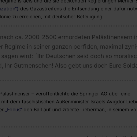
 Regime Israels und die sie deckenden Regierungen Merkel-
rization“)
des Gazastreifens die Entsendung einer dafür no
onie zu erreichen, mit deutscher Beteiligung.
s nach ca. 2000-2500 ermordeten Palästinensern i
er Regime in seiner ganzen perfiden, maximal zyn
sagen wird: ´Ihr Deutschen seid doch so moralisc
id, Ihr Gutmenschen! Also gebt uns doch Eure Sold
alästinenser – veröffentlichte die Springer AG über eine
 mit dem faschistischen Außenminister Israels Avigdor Lie
der
„Focus“
den Ball auf und zitierte Lieberman, in seinem v