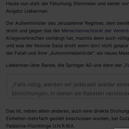
Heute nun statt der Fälschung Steinmeier und seiner vo
Avigdor Lieberman.
Der Außenminister des Jerusalemer Regimes, dem bereits
droht und gegen das der
Menschenrechtsrat der Verein
Kriegsverbrechen verhängt hat, machte denn auch völlig
und was der Kolonie Gaza droht wenn dort nicht gespurt
der Fatah und ihrer „Autonomiebehörde“: ein neues Mass
Lieberman über Bande, die Springer AG und dann der
„F
„Falls nötig, werden wir
jederzeit wieder ein
Einrichtungen, in denen sie Raketen versteck
Das ist, neben allem anderen, auch eine direkte Drohung
Einheiten mehrfach gezielt beschossen wurden, bei Dutze
Palästina-Flüchtlinge U.N.R.W.A.