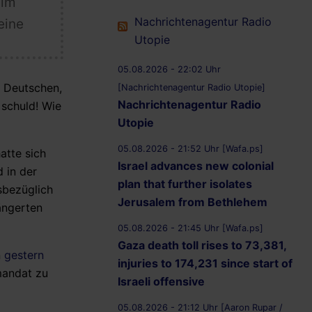
 im
Nachrichtenagentur Radio
eine
Utopie
05.08.2026 - 22:02 Uhr
r Deutschen,
[Nachrichtenagentur Radio Utopie]
Nachrichtenagentur Radio
 schuld! Wie
Utopie
05.08.2026 - 21:52 Uhr [Wafa.ps]
atte sich
Israel advances new colonial
 in der
plan that further isolates
sbezüglich
Jerusalem from Bethlehem
ängerten
05.08.2026 - 21:45 Uhr [Wafa.ps]
Gaza death toll rises to 73,381,
n
gestern
injuries to 174,231 since start of
mandat zu
Israeli offensive
05.08.2026 - 21:12 Uhr [Aaron Rupar /