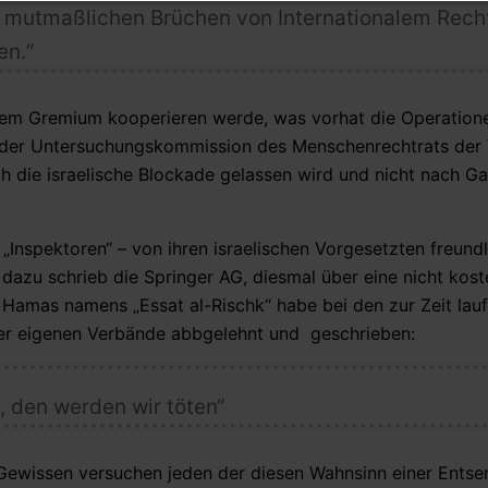
 mutmaßlichen Brüchen von Internationalem Recht
en.“
einem Gremium kooperieren werde, was vorhat die Operation
mit der Untersuchungskommission des Menschenrechtrats der 
ch die israelische Blockade gelassen wird und nicht nach Ga
Inspektoren“ – von ihren israelischen Vorgesetzten freund
 dazu schrieb die Springer AG, diesmal über eine nicht kost
 Hamas namens „Essat al-Rischk“ habe bei den zur Zeit lau
der eigenen Verbände abbgelehnt und geschrieben:
, den werden wir töten“
Gewissen versuchen jeden der diesen Wahnsinn einer Ents