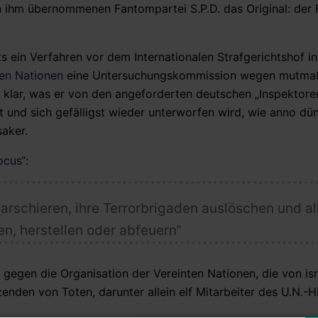
n ihm übernommenen Fantompartei S.P.D. das Original: der 
 ein Verfahren vor dem Internationalen Strafgerichtshof 
ten Nationen
eine Untersuchungskommission wegen mutmaß
 klar, was er von den angeforderten deutschen „Inspektore
 und sich gefälligst wieder unterworfen wird, wie anno dü
aker.
ocus“
:
marschieren
, ihre
Terrorbrigaden auslöschen und al
en, herstellen oder abfeuern“
 gegen die Organisation der Vereinten Nationen, die von is
nden von Toten, darunter allein elf Mitarbeiter des U.N.-Hi