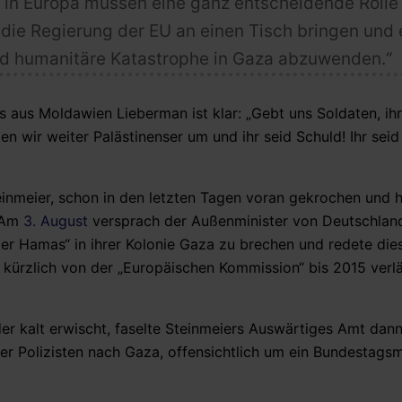
 in Europa
müssen eine
ganz entscheidende Rolle
s
die Regierung der EU
an einen Tisch bringen und 
nd humanitäre Katastrophe in Gaza abzuwenden.
“
rs aus Moldawien Lieberman ist klar: „Gebt uns Soldaten, ih
en wir weiter Palästinenser um und ihr seid Schuld! Ihr seid
teinmeier, schon in den letzten Tagen voran gekrochen und h
. Am
3. August
versprach der Außenminister von Deutschland
der Hamas“ in ihrer Kolonie Gaza zu brechen und redete die
t kürzlich von der „Europäischen Kommission“ bis 2015 verl
er kalt erwischt, faselte Steinmeiers Auswärtiges Amt dan
er Polizisten nach Gaza, offensichtlich um ein Bundestags