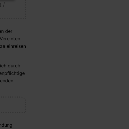
 /
05.08.2026 - 19:39 Uhr [Middle East
Eye]
US removes sanctions from
three IRGC-linked entities
en der
Vereinten
za einreisen
lich durch
enpflichtige
fenden
endung