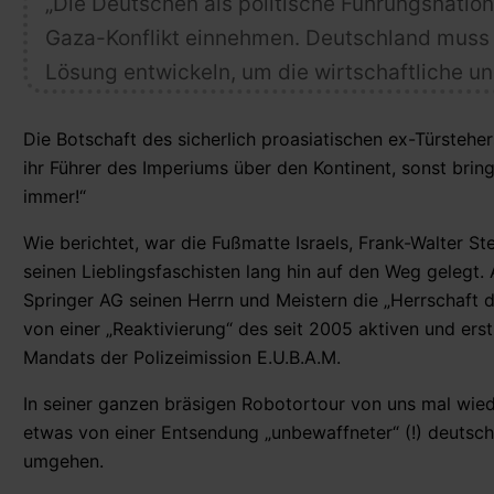
„Die Deutschen
als politische Führungsnation
Gaza-Konflikt
einnehmen. Deutschland mus
Lösung entwickeln,
um die wirtschaftliche u
Die Botschaft des sicherlich proasiatischen ex-Türstehe
ihr Führer des Imperiums über den Kontinent, sonst bring
immer!“
Wie berichtet, war die Fußmatte Israels, Frank-Walter S
seinen Lieblingsfaschisten lang hin auf den Weg gelegt
Springer AG seinen Herrn und Meistern die „Herrschaft 
von einer „Reaktivierung“ des seit 2005 aktiven und ers
Mandats der Polizeimission E.U.B.A.M.
In seiner ganzen bräsigen Robotortour von uns mal wied
etwas von einer Entsendung „unbewaffneter“ (!) deutsch
umgehen.