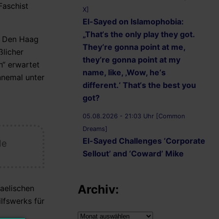
Faschist
X]
El-Sayed on Islamophobia:
„That‘s the only play they got.
in Den Haag
They‘re gonna point at me,
licher
they‘re gonna point at my
n“ erwartet
name, like, ‚Wow, he‘s
nnemal unter
different.‘ That‘s the best you
got?
05.08.2026 - 21:03 Uhr [Common
Dreams]
El-Sayed Challenges ‘Corporate
le
Sellout’ and ‘Coward’ Mike
Rogers to Five Debates
05.08.2026 - 20:36 Uhr
Archiv:
raelischen
[AbdulForSenate.com]
lfswerks für
Dr. Abdul El-Sayed Wins
Archiv: