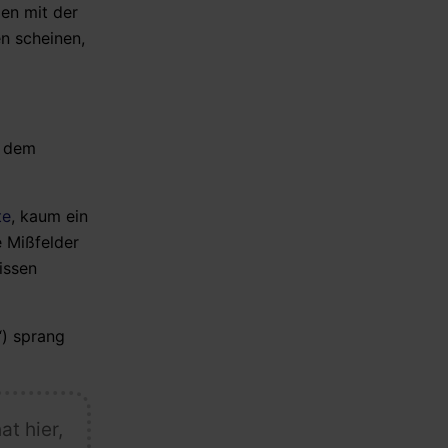
en mit der
en scheinen,
s dem
te
, kaum ein
e Mißfelder
issen
“) sprang
at hier,