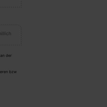
llich
 an der
nderen bzw