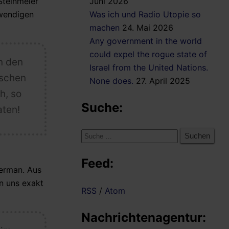
Steinmeier
Juni 2026
twendigen
Was ich und Radio Utopie so
machen
24. Mai 2026
Any government in the world
could expel the rogue state of
n den
Israel from the United Nations.
ischen
None does.
27. April 2025
h, so
Suche:
aten!
Suche
nach:
Feed:
berman.
Aus
on uns exakt
RSS
/
Atom
Nachrichtenagentur: