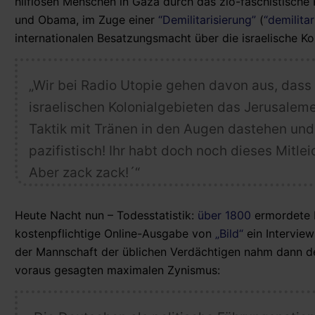
hilflosen Menschen in Gaza durch das zio-faschistische
und Obama, im Zuge einer
“Demilitarisierung”
(
“demilita
internationalen Besatzungsmacht über die israelische Kol
„Wir bei Radio Utopie gehen davon aus, das
israelischen Kolonialgebieten das Jerusalem
Taktik mit Tränen in den Augen dastehen und 
pazifistisch! Ihr habt doch noch dieses Mitle
Aber zack zack!´“
Heute Nacht nun – Todesstatistik:
über 1800
ermordete P
kostenpflichtige Online-Ausgabe von
„Bild“
ein Interview
der Mannschaft der üblichen Verdächtigen nahm dann 
voraus gesagten maximalen Zynismus: