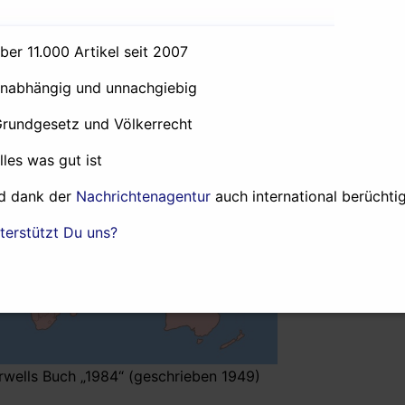
ampf der Kulturen” zitiert. Später präzisierte Huntington di
gezielt auf die Demokratien in Europa angesetzten Ableger
über 11.000 Artikel seit 2007
ie im Buch
“The Clash of Civilizations and the Remaking of
euauflage der Weltordnung”). Samuel P. Huntington besch
unabhängig und unnachgiebig
durch Blöcke von “Zivilisationen”, bzw “Kulturen” (s.o.). H
Grundgesetz und Völkerrecht
Menschen”
(ausführlicher Bericht dazu
hier
).
alles was gut ist
d dank der
Nachrichtenagentur
auch international berüchtig
terstützt Du uns?
wells Buch „1984“ (geschrieben 1949)