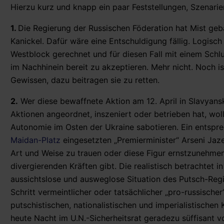
Hierzu kurz und knapp ein paar Feststellungen, Szenari
1.
Die Regierung der Russischen Föderation hat Mist geb
Kanickel. Dafür wäre eine Entschuldigung fällig. Logisc
Westblock gerechnet und für diesen Fall mit einem Schluc
im Nachhinein bereit zu akzeptieren. Mehr nicht. Noch i
Gewissen, dazu beitragen sie zu retten.
2.
Wer diese bewaffnete Aktion am 12. April in Slavyan
Aktionen angeordnet, inszeniert oder betrieben hat, wo
Autonomie im Osten der Ukraine sabotieren. Ein entsp
Maidan-Platz
eingesetzten „Premierminister“ Arseni Jaz
Art und Weise zu trauen oder diese Figur ernstzunehme
divergierenden Kräften gibt. Die realistisch betrachtet in 
aussichtslose und ausweglose Situation des Putsch-Reg
Schritt vermeintlicher oder tatsächlicher „pro-russischer
putschistischen, nationalistischen und imperialistischen 
heute Nacht im U.N.-Sicherheitsrat geradezu süffisant