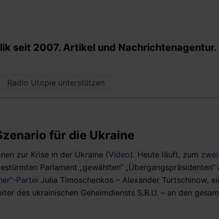
k seit 2007. Artikel und Nachrichtenagentur.
Radio Utopie unterstützen
zenario für die Ukraine
nen zur Krise in der Ukraine (
Video
). Heute läuft, zum
zwei
stürmten Parlament „gewählten“ „Übergangspräsidenten“ 
ner“-Partei
Julia Timoschenkos – Alexander Turtschinow, e
ter des ukrainischen Geheimdiensts S.B.U. – an den gesa