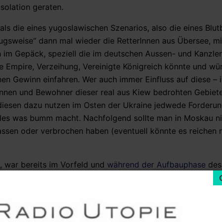
Isolation geraten.
als die eines yugoslawischen Szenarios, also die eines Blu
rzugsweise“ dann mal wieder die RetterInnen aus Übersee, mi
n im Gepäck, speziell die im deutschen Aussen- und Kanzle
e Empire, Verzeihung, Vereinigte Königreich könnte und wü
n Gewinn einfahren. Wer auch immer Einfluss auf diese – i
rinnen und Bewohner dieser real aus Kiew bedrohten Gebiet
o diesen dazu nutzen im Osten der Ukraine jedwede Forderu
alles was bumm macht. Nachfolgend sollte man in Moskau n
ssen oder verbrochen haben (eventuell könnte es reichen 
, war bereits im Vorfeld und
während der Aufbauphase
des 
nden der Staaten selbst ist, seit Beginn der „Globalisierung
25 Jahren. Ein Vordenker dieses Neoimperialismus und
h dem Zusammenbruch des konkurrierenden Imperiums Sow
tute”
die bis heute quer durch die Nomenklatura geläufige I