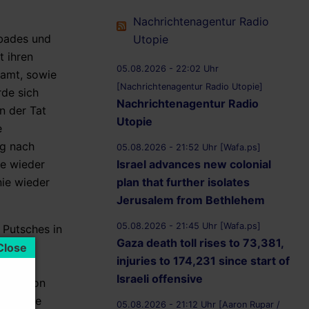
Nachrichtenagentur Radio
tbades und
Utopie
t ihren
05.08.2026 - 22:02 Uhr
ramt, sowie
[Nachrichtenagentur Radio Utopie]
rde sich
Nachrichtenagentur Radio
n der Tat
Utopie
e
ng nach
05.08.2026 - 21:52 Uhr [Wafa.ps]
Israel advances new colonial
ie wieder
plan that further isolates
nie wieder
Jerusalem from Bethlehem
05.08.2026 - 21:45 Uhr [Wafa.ps]
Putsches in
Gaza death toll rises to 73,381,
“ des
injuries to 174,231 since start of
Israeli offensive
jetunion
deologie
05.08.2026 - 21:12 Uhr [Aaron Rupar /