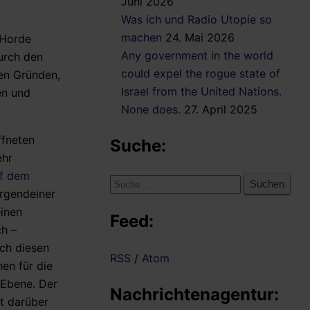
Juni 2026
Was ich und Radio Utopie so
machen
24. Mai 2026
 Horde
Any government in the world
durch den
could expel the rogue state of
hen Gründen,
Israel from the United Nations.
en und
None does.
27. April 2025
ffneten
Suche:
ehr
uf dem
Suche
irgendeiner
nach:
einen
Feed:
ch –
ch diesen
RSS
/
Atom
nen für die
e Ebene. Der
Nachrichtenagentur:
t darüber