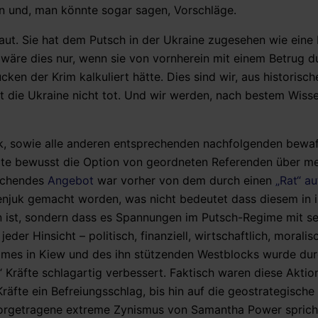
en und, man könnte sogar sagen, Vorschläge.
aut. Sie hat dem Putsch in der Ukraine zugesehen wie eine
h wäre dies nur, wenn sie von vornherein mit einem Betrug 
ken der Krim kalkuliert hätte. Dies sind wir, aus historisc
st die Ukraine nicht tot. Und wir werden, nach bestem Wiss
sk, sowie alle anderen entsprechenden nachfolgenden bewa
llte bewusst die Option von geordneten Referenden über m
rechendes
Angebot
war vorher von dem durch einen
„Rat“ a
enjuk gemacht worden, was nicht bedeutet dass diesem in 
n ist, sondern dass es Spannungen im Putsch-Regime mit s
jeder Hinsicht – politisch, finanziell, wirtschaftlich, moralis
imes in Kiew und des ihn stützenden Westblocks wurde dur
“ Kräfte schlagartig verbessert. Faktisch waren diese Aktio
Kräfte ein Befreiungsschlag, bis hin auf die geostrategisch
 vorgetragene extreme Zynismus von Samantha Power sprich