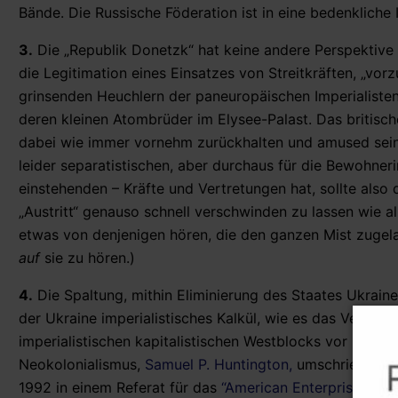
Bände. Die Russische Föderation ist in eine bedenkliche 
3.
Die „Republik Donetzk“ hat keine andere Perspektive 
die Legitimation eines Einsatzes von Streitkräften, „vo
grinsenden Heuchlern der paneuropäischen Imperialiste
deren kleinen Atombrüder im Elysee-Palast. Das britisch
dabei wie immer vornehm zurückhalten und amused seine
leider separatistischen, aber durchaus für die Bewohne
einstehenden – Kräfte und Vertretungen hat, sollte als
„Austritt“ genauso schnell verschwinden zu lassen wie 
etwas von denjenigen hören, die den ganzen Mist zugela
auf
sie zu hören.)
4.
Die Spaltung, mithin Eliminierung des Staates Ukraine
der Ukraine imperialistisches Kalkül, wie es das Verschwi
imperialistischen kapitalistischen Westblocks vor bald 
Neokolonialismus,
Samuel P. Huntington,
umschrieb nac
1992 in einem Referat für das
“American Enterprise Insti