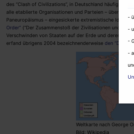
des “Clash of Civilizations”, in Deutschland häufig als “K
alle etablierte Organisationen und Parteien – über den 
- 
Paneuropäismus – eingesickerte extremistische Ideolog
Order”
(“Der Zusammenstoß der Zivilisationen und die N
- 
Verschwinden von Staaten auf der Erde und deren Ersatz 
- 
erfand übrigens 2004 bezeichnenderweise
den “Davos-
- 
un
Un
Weltkarte nach George Or
Bild: Wikipedia