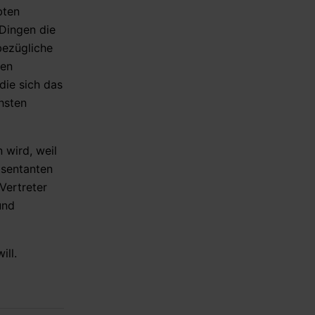
bten
05.08.2026 - 19:39 Uhr [Middle East
Dingen die
Eye]
US removes sanctions from
bezügliche
three IRGC-linked entities
nen
die sich das
hsten
 wird, weil
äsentanten
Vertreter
und
ill.