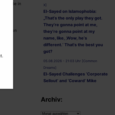
ese heute in
X]
El-Sayed on Islamophobia:
 World
„That‘s the only play they got.
wor das
They‘re gonna point at me,
untington
they‘re gonna point at my
name, like, ‚Wow, he‘s
different.‘ That‘s the best you
got?
t.
05.08.2026 - 21:03 Uhr [Common
Dreams]
El-Sayed Challenges ‘Corporate
Sellout’ and ‘Coward’ Mike
Rogers to Five Debates
05.08.2026 - 20:36 Uhr
Archiv:
[AbdulForSenate.com]
Dr. Abdul El-Sayed Wins
Archiv: