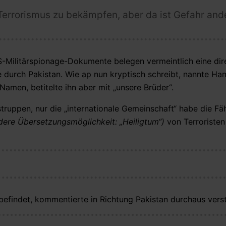
 Terrorismus zu bekämpfen, aber da ist Gefahr an
S-Militärspionage-Dokumente belegen vermeintlich eine dir
 durch Pakistan. Wie ap nun kryptisch schreibt, nannte Ha
amen, betitelte ihn aber mit „unsere Brüder“.
ruppen, nur die „internationale Gemeinschaft“ habe die Fäh
ndere Übersetzungsmöglichkeit: „Heiligtum“)
von Terroristen
n befindet, kommentierte in Richtung Pakistan durchaus verst