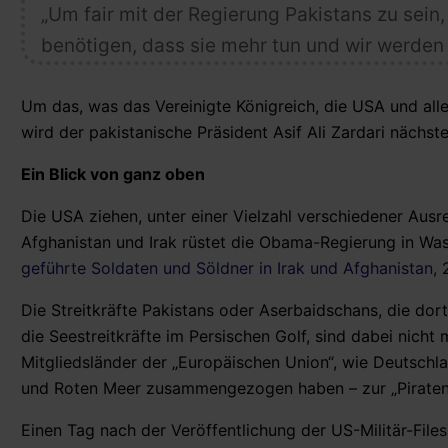
„Um fair mit der Regierung Pakistans zu sein
benötigen, dass sie mehr tun und wir werden 
Um das, was das Vereinigte Königreich, die USA und all
wird der pakistanische Präsident Asif Ali Zardari nächs
Ein Blick von ganz oben
Die USA ziehen, unter einer Vielzahl verschiedener Ausr
Afghanistan und Irak rüstet die Obama-Regierung in Wash
geführte Soldaten und Söldner in Irak und Afghanistan,
2
Die Streitkräfte Pakistans oder Aserbaidschans, die dor
die Seestreitkräfte im Persischen Golf, sind dabei nicht 
Mitgliedsländer der „Europäischen Union“, wie Deutsch
und Roten Meer zusammengezogen haben – zur „Piraten
Einen Tag nach der Veröffentlichung der US-Militär-File