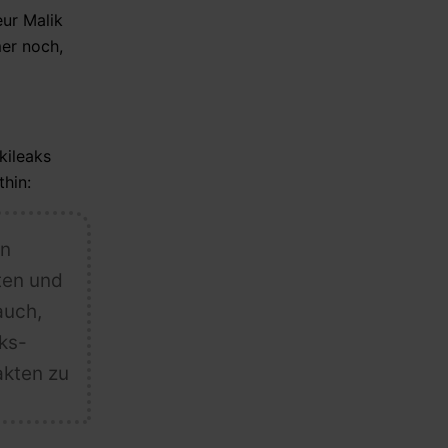
eur Malik
mer noch,
kileaks
thin:
en
ten und
auch,
ks-
akten zu