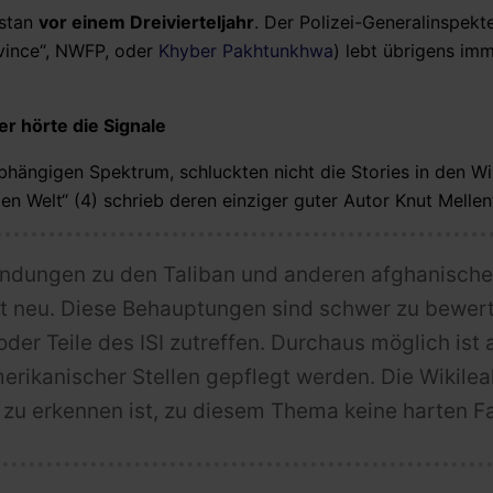
istan
vor einem Dreivierteljahr
. Der Polizei-Generalinspekt
vince“, NWFP, oder
Khyber Pakhtunkhwa
) lebt übrigens im
r hörte die Signale
hängigen Spektrum, schluckten nicht die Stories in den Wi
n Welt“ (4) schrieb deren einziger guter Autor Knut Mellen
rbindungen zu den Taliban und anderen afghanisch
t neu. Diese Behauptungen sind schwer zu bewer
der Teile des ISI zutreffen. Durchaus möglich ist 
erikanischer Stellen gepflegt werden. Die Wikilea
zu erkennen ist, zu diesem Thema keine harten F