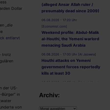
ress
(alleged Ansar Allah ruler /
iarden Dollar
presumably dead since 2009)
06.08.2026 - 17:20 Uhr
ten
„die
[Economist.com]
ie
Weekend profile: Abdul-Malik
ck entlarvt
al-Houthi, the Yemeni warlord
menacing Saudi Arabia
 trotz
06.08.2026 - 17:00 Uhr [Al Jazeera]
Houthi attacks on Yemeni
gulären
government forces reportedly
kills at least 30
06.08.2026 - 16:55 Uhr [United Kingdom
n der US-
Supreme Court]
Archiv:
Bürger” in
R (on the application of
kwater
Ammori) (Appellant) v
nderte von
Secretary of State for the Home
Archiv: