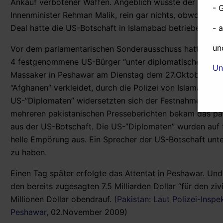
Ankauf verbotener Waffen. Angeblich wusste der Vorge
- 
Innenminister Rehman Malik, rein gar nichts, obwohl Pr
- 
Deal hatte die US-Botschaft in Islamabad betrieben, für d
un
Vor dem parlamentarischen Sonderausschuss hatte ausse
4 festgenommene US-Bürger “unter diplomatischer Immun
Un
Massaker in Peshawar am Dienstag dem 27.Oktober in z
“Afghanen” verkleidet, durch die Polizei von Islamabad a
US-”Diplomaten” widersetzten sich der Festnahme und v
mehreren pakistanischen Presseberichten bekam das pak
aus der US-Botschaft. Die US-”Diplomaten” wurden auf fr
helle Empörung aus. Ein Sprecher der US-Botschaft unte
zu haben.
Einen Tag später erfolgte das Attentat in Peshawar. Und
den bereits zugesagten 7.5 Milliarden Dollar “für den zi
Millionen Dollar obendrauf. (
Pakistan: Laut Polizei-Inspe
Peshawar
, 02.November 2009)