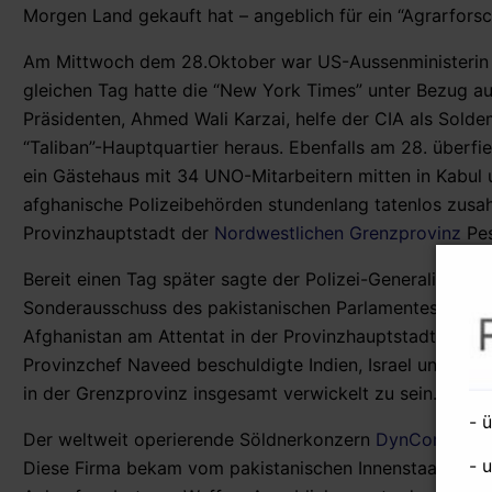
Morgen Land gekauft hat – angeblich für ein “Agrarforsch
Am Mittwoch dem 28.Oktober war US-Aussenministerin Hi
gleichen Tag hatte die “New York Times” unter Bezug au
Präsidenten, Ahmed Wali Karzai, helfe der CIA als Sol
“Taliban”-Hauptquartier heraus. Ebenfalls am 28. überf
ein Gästehaus mit 34 UNO-Mitarbeitern mitten in Kabul
afghanische Polizeibehörden stundenlang tatenlos zusa
Provinzhauptstadt der
Nordwestlichen Grenzprovinz
Pes
Bereit einen Tag später sagte der Polizei-Generalinspekt
Sonderausschuss des pakistanischen Parlamentes aus. Dor
Afghanistan am Attentat in der Provinzhauptstadt Peshaw
Provinzchef Naveed beschuldigte Indien, Israel und Af
in der Grenzprovinz insgesamt verwickelt zu sein.
- 
Der weltweit operierende Söldnerkonzern
DynCorp
besc
- 
Diese Firma bekam vom pakistanischen Innenstaatssekr