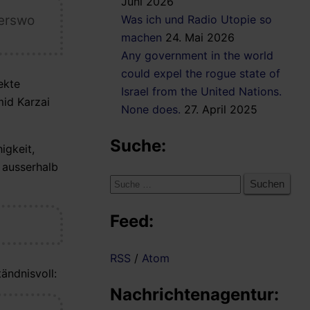
Juni 2026
derswo
Was ich und Radio Utopie so
machen
24. Mai 2026
Any government in the world
could expel the rogue state of
ekte
Israel from the United Nations.
mid Karzai
None does.
27. April 2025
Suche:
igkeit,
 ausserhalb
Suche
nach:
Feed:
RSS
/
Atom
ändnisvoll:
Nachrichtenagentur: