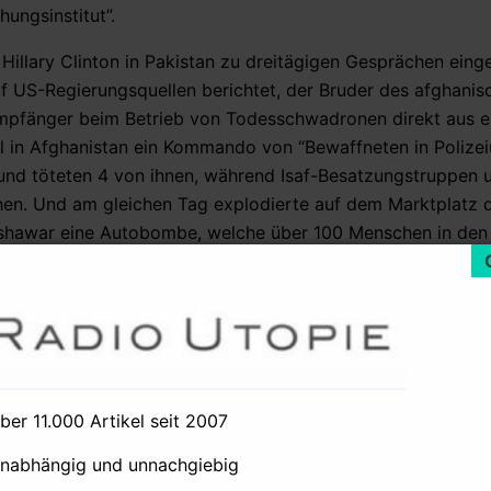
ungsinstitut”.
llary Clinton in Pakistan zu dreitägigen Gesprächen eing
f US-Regierungsquellen berichtet, der Bruder des afghanis
dempfänger beim Betrieb von Todesschwadronen direkt aus e
iel in Afghanistan ein Kommando von “Bewaffneten in Polize
 und töteten 4 von ihnen, während Isaf-Besatzungstruppen 
hen. Und am gleichen Tag explodierte auf dem Marktplatz 
hawar eine Autobombe, welche über 100 Menschen in den 
eur (IG) in der
Nordwestlichen Grenzprovinz
, Malik Naveed
t berichtete der Polizei-Chef, dass Spione aus Indien, Isr
ar beteiligt waren. Und nicht nur das: der regionale Polize
ghanisten und Truppen des US-Söldnerkonzerns DynCorp in
über 11.000 Artikel seit 2007
häftigt als Vertragsnehmer wiederum die Söldnerfirma Inter
unabhängig und unnachgiebig
etär Tasneem Ahmad Qureshi letzten September 87 Lizenze