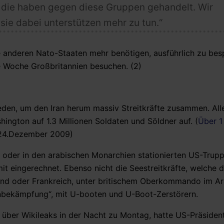
, die haben gegen diese Gruppen gehandelt. Wir
sie dabei unterstützen mehr zu tun.“
e anderen Nato-Staaten mehr benötigen, ausführlich zu bes
te Woche Großbritannien besuchen. (2)
eden, um den Iran herum massiv Streitkräfte zusammen. Alle
ington auf 1.3 Millionen Soldaten und Söldner auf. (
Über 1
4.Dezember 2009)
t oder in den arabischen Monarchien stationierten US-Trup
mit eingerechnet. Ebenso nicht die Seestreitkräfte, welche d
land oder Frankreich, unter britischem Oberkommando im A
bekämpfung“, mit U-booten und U-Boot-Zerstörern.
s über Wikileaks in der Nacht zu Montag, hatte US-Präsiden