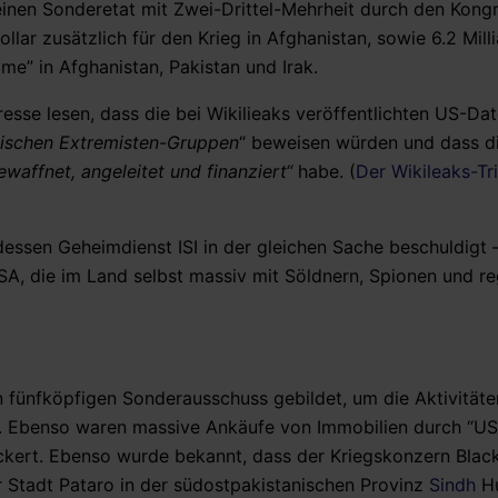
nen Sonderetat mit Zwei-Drittel-Mehrheit durch den Kong
ollar zusätzlich für den Krieg in Afghanistan, sowie 6.2 Mill
me” in Afghanistan, Pakistan und Irak.
resse lesen, dass die bei Wikilieaks veröffentlichten US-Da
tischen Extremisten-Gruppen
“ beweisen würden und dass d
ewaffnet, angeleitet und finanziert“
habe. (
Der Wikileaks-Tri
sen Geheimdienst ISI in der gleichen Sache beschuldigt –
A, die im Land selbst massiv mit Söldnern, Spionen und re
 fünfköpfigen Sonderausschuss gebildet, um die Aktivitäte
. Ebenso waren massive Ankäufe von Immobilien durch “US-
ickert. Ebenso wurde bekannt, dass der Kriegskonzern Blac
r Stadt Pataro in der südostpakistanischen Provinz
Sindh
Hu