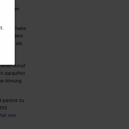
ns
US-Senatsausschuss erklärt
atte. Den
Fauci schuldig – kommt er jetzt
vor Gericht?
t.
ilt, er habe
06.08.2026 - 16:11 Uhr [CNN]
Tag vor dem
Senate panel votes to hold
et und als
Fauci in contempt of Congress
n. Laut
 einen Anruf
ch daraufhin
ine Ahnung
d packte zu
 355
ntat von