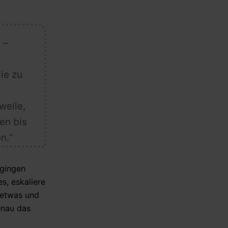
 –
ie zu
weile,
en bis
n.“
 gingen
s, eskaliere
detwas und
enau das