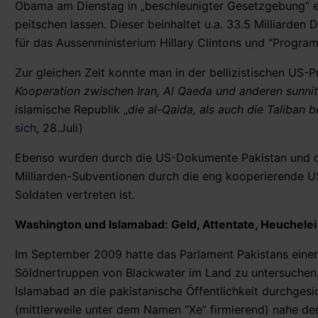
Obama am Dienstag in „beschleunigter Gesetzgebung“ ei
peitschen lassen. Dieser beinhaltet u.a. 33.5 Milliarden D
für das Aussenministerium Hillary Clintons und “Program
Zur gleichen Zeit konnte man in der bellizistischen US-P
Kooperation zwischen Iran, Al Qaeda und anderen sunni
islamische Republik „
die al-Qaida, als auch die Taliban b
sich
, 28.Juli)
Ebenso wurden durch die US-Dokumente Pakistan und des
Milliarden-Subventionen durch die eng kooperierende US
Soldaten vertreten ist.
Washington und Islamabad: Geld, Attentate, Heuchelei
Im September 2009 hatte das Parlament Pakistans einen
Söldnertruppen von Blackwater im Land zu untersuchen
Islamabad an die pakistanische Öffentlichkeit durchges
(mittlerweile unter dem Namen “Xe” firmierend) nahe de