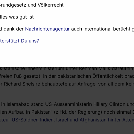
setzte von Staatssekretär Tasneem Ahmad Qureshi, Pakista
Grundgesetz und Völkerrecht
emierminister Raza Gilani die Genehmigung unterschrieben h
alles was gut ist
ie Inter-Risk ebenfalls arbeitet.
d dank der
Nachrichtenagentur
auch international berüchtig
rdem der Polizeichef von Islamabad, Kaleem Imam, mitgete
ität” wieder auf freien Fuss gesetzt. Diese waren einen 
terstützt Du uns?
wei Fahrzeugen, schwer bewaffnet, mit Kameras ausgestatt
ufgegriffen worden, weil sie sich verdächtig verhielten. Die
ersuchten eine Durchsuchung ihrer Fahrzeuge zu verhinder
istanische Innenministerium unter Rehman Malik daraufhin
eien Fuß gesetzt. In der pakistanischen Öffentlichkeit bra
r Richard Snelsire behauptete auf Anfrage, von all dem ke
 in Islamabad stand US-Aussenministerin Hillary Clinton un
vilen Aufbau in Pakistan” (z.Hd. der Regierung) noch einmal
kteur US-Söldner, Indien, Israel und Afghanistan hinter Atte