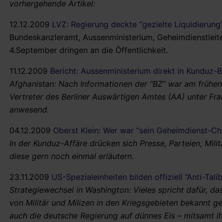
vorhergehende Artikel:
12.12.2009
LVZ: Regierung deckte “gezielte Liquidierung
Bundeskanzleramt, Aussenministerium, Geheimdienstleit
4.September dringen an die Öffentlichkeit.
11.12.2009
Bericht: Aussenministerium direkt in Kunduz
Afghanistan: Nach Informationen der “BZ” war am frühen
Vertreter des Berliner Auswärtigen Amtes (AA) unter Fra
anwesend.
04.12.2009
Oberst Klein: Wer war “sein Geheimdienst-Ch
In der Kunduz-Affäre drücken sich Presse, Parteien, Mil
diese gern noch einmal erläutern.
23.11.2009
US-Spezialeinheiten bilden offiziell “Anti-Tal
Strategiewechsel in Washington: Vieles spricht dafür, da
von Militär und Milizen in den Kriegsgebieten bekannt 
auch die deutsche Regierung auf dünnes Eis – mitsamt i