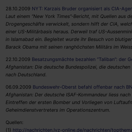
28.10.2009
NYT: Karzais Bruder organisiert als CIA-Ag
Laut einem “New York Times”-Bericht, mit Quellen aus de
Drogengeschäfte verwickelt, sondern hilft der CIA, welc
einer US-Militärbasis heraus. Derweil traf US-Aussenmin
in Islamabad ein. Begleitet wurde ihr Besuch von blutige
Barack Obama mit seinen ranghöchsten Militärs im Weiss
22.10.2009
Besatzungsmächte bezahlen “Taliban”: der Ge
Afghanistan: Die deutsche Bundespolizei, die deutschen
nach Deutschland.
06.09.2009
Bundeswehr-Oberst befahl offenbar nach BN
Afghanistan: Der deutsche ISAF-Kommandeur liess nach
Eintreffen der ersten Bomber und Vorliegen von Luftauf
Geheimdienstvertreters im Operationszentrum.
Quellen:
(1)
http://nachrichten.lvz-online.de/nachrichten/topthe