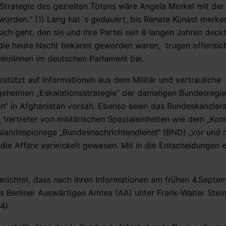
Strategie des gezielten Tötens wäre Angela Merkel mit der
worden.“ (1) Lang hat´s gedauert, bis Renate Künast merke
sich geht, den sie und ihre Partei seit 8 langen Jahren deckt
, die heute Nacht bekannt geworden waren, trugen offensich
nnInnInnen im deutschen Parlament bei.
stützt auf Informationen aus dem Militär und vertrauliche
geheimen „Eskalationsstrategie“ der damaligen Bundesregi
en“ in Afghanistan vorsah. Ebenso seien das Bundeskanzler
, Vertreter von militärischen Spezialeinheiten wie dem „K
uslandsspionage „Bundesnachrichtendienst“ (BND) „vor und
 die Affäre verwickelt gewesen. Mit in die Entscheidungen 
berichtet, dass nach ihren Informationen am frühen 4.Septe
es Berliner Auswärtigen Amtes (AA) unter Frank-Walter Stei
(4)