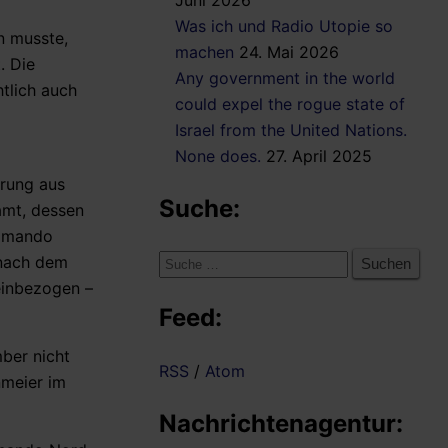
Juni 2026
Was ich und Radio Utopie so
n musste,
machen
24. Mai 2026
. Die
Any government in the world
tlich auch
could expel the rogue state of
Israel from the United Nations.
None does.
27. April 2025
erung aus
Suche:
amt, dessen
ommando
Suche
 nach dem
nach:
einbezogen –
Feed:
mber nicht
RSS
/
Atom
nmeier im
Nachrichtenagentur: