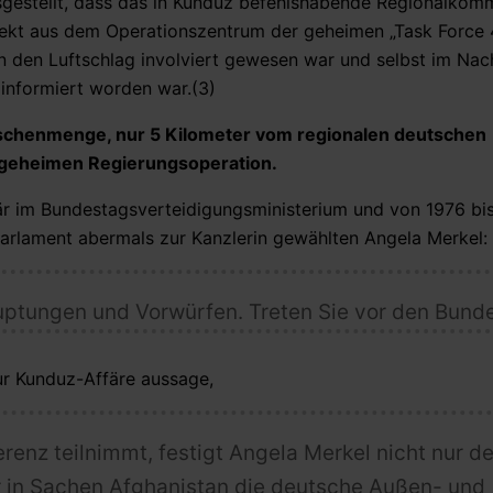
usgestellt, dass das in Kunduz befehlshabende Regionalko
kt aus dem Operationszentrum der geheimen „Task Force 
n den Luftschlag involviert gewesen war und selbst im Nac
 informiert worden war.(3)
Menschenmenge, nur 5 Kilometer vom regionalen deutschen
er geheimen Regierungsoperation.
är im Bundestagsverteidigungsministerium und von 1976 bi
rlament abermals zur Kanzlerin gewählten Angela Merkel:
ptungen und Vorwürfen. Treten Sie vor den Bunde
ur Kunduz-Affäre aussage,
enz teilnimmt, festigt Angela Merkel nicht nur de
r in Sachen Afghanistan die deutsche Außen- und