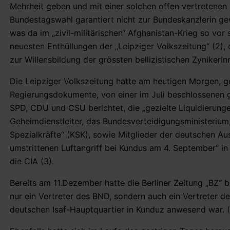
Mehrheit geben und mit einer solchen offen vertretenen 
Bundestagswahl garantiert nicht zur Bundeskanzlerin ge
was da im „zivil-militärischen“ Afghanistan-Krieg so vor 
neuesten Enthüllungen der „Leipziger Volkszeitung“ (2)
zur Willensbildung der grössten bellizistischen ZynikerI
Die Leipziger Volkszeitung hatte am heutigen Morgen, ge
Regierungsdokumente, von einer im Juli beschlossenen 
SPD, CDU und CSU berichtet, die „gezielte Liquidierung
Geheimdienstleiter, das Bundesverteidigungsministerium
Spezialkräfte“ (KSK), sowie Mitglieder der deutschen A
umstrittenen Luftangriff bei Kundus am 4. September“ in
die CIA (3).
Bereits am 11.Dezember hatte die Berliner Zeitung „BZ“ 
nur ein Vertreter des BND, sondern auch ein Vertreter d
deutschen Isaf-Hauptquartier in Kunduz anwesend war. 