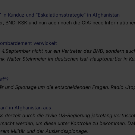
” in Kunduz und “Eskalationsstrategie” in Afghanistan
er, BND, KSK und nun auch noch die CIA: neue Information
-Bombardement verwickelt
 4.September nicht nur ein Vertreter des BND, sondern auc
nk-Walter Steinmeier im deutschen Isaf-Hauptquartier in K
ef”?
itär und Spionage um die entscheidenden Fragen. Radio Uto
iban” in Afghanistan aus
ss derzeit durch die zivile US-Regierung jahrelang vertusch
gemacht werden, um diese unter Kontrolle zu bekommen. Da
hrem Militär und der Auslandsspionage.