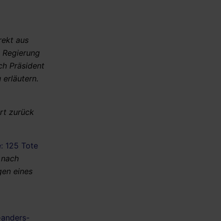
rekt aus
n Regierung
ch Präsident
erläutern.
rt zurück
: 125 Tote
 nach
gen eines
-anders-