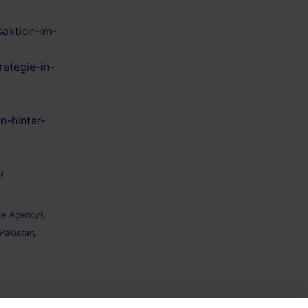
saktion-im-
rategie-in-
n-hinter-
/
nce Agency)
,
Pakistan
,