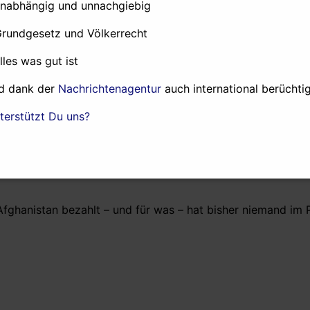
orps-Subfirma Inter-Risk an (5).
unabhängig und unnachgiebig
en und ähnlichen Meldungen. In Deutschland ist darüber nich
Grundgesetz und Völkerrecht
alles was gut ist
uch Grossbritannein, massive Zahlungen an Warlords und M
 Wie lange die Zahlungen schon andauern, wird durch die
d dank der
Nachrichtenagentur
auch international berüchtig
terstützt Du uns?
ands- und Militärspionage
Sismi
an „Taliban“-Milizen bekann
zialkräften am 18.August 2008 am Sarobi-Pass eine franz
er französischen Einheit sagten darüber gegenüber der reno
Afghanistan bezahlt – und für was – hat bisher niemand im 