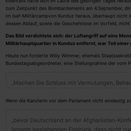
Ebenfalls hatte sich im Laufe des gestrigen Tages hera
zum Zeitpunkt des Bombardements am 4.September, dire
im Isaf-Militärcampvon Kunduz heraus, überhaupt nicht i
dessen Ablauf, sowie die Geschehnisse im Vorfeld, nicht
Das Bild verdichtete sich: der Luftangriff auf eine 
Militärhauptquartier in Kunduz entfernt, war Teil ein
Heute nun forderte Willy Wimmer, ehemals Staatssekret
Bundestagsabgeordneter, eine Stellungnahme der vom Pa
„Machen Sie Schluss mit Vermutungen, Behau
Wenn die Kanzlerin vor dem Parlament nicht eindeutig z
„bevor Deutschland an der Afghanistan-Konfer
langem bestehenden Eindruck, dass nicht nu