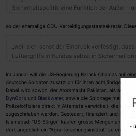
Sicherheitspolitik eine Funktion der Außen- un
so der ehemalige CDU-Verteidigungsstaatsekretär. Dies
„weil sich sonst der Eindruck verfestigt, da
Luftangriffs in Kundus selbst in Sicherheit brin
Im Januar will die US-Regierung Barack Obamas auf ein
deutsche Soldaten zusätzlich für ihren achtjährigen „Ver
Dabei wird sowohl der Atommacht Pakistan, als auch de
DynCorp
und
Blackwater
, sowie die Spionage mehrerer 
Polizeioffiziere direkt in Attentate verwickelt, die durc
zugeschrieben werden. Gesteuert, finanziert und proteg
Islamabad. “US-Bürger” kaufen grosse Mengen an Immobi
- 
dort angeblich ein “Agrarforschungsinstitut” zu errichte