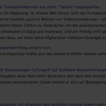
ent Todesschwadronen aus altem “Taliban”-Hauptquartier
r US-Regierung, ist Ahmed Wali Karzai nicht nur in massive
he ihn bezahlt, auch im Betrieb von Todesschwadronen – di
isterin Hillary Clinton zu Gesprächen mit der pakistanische
n Attentaten in Kabul und Peshawar. Und am Freitag trifft si
en Haus, um ihnen seine Afghanistan-Pakistan-Strategie zu 
spenster-Krieg entlarvt sich.
 Landespolizei-Kräfte und das deutsche Militär müssen sofo
D-Behauptungen Luftangriff auf sichtbare Menschenmenge
 Angaben eines Nato/ISAF-Sprechers fast nach eine Stunde
nahmen bombardieren. Dabei stützte er sich auf Behauptun
ma/kuenast-mit-strategie-des-gezielten-toetens-waere-wahl