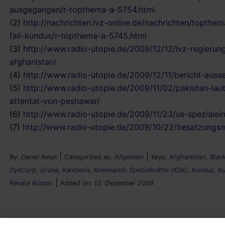
ausgegangen/r-topthema-a-5754.html
(2)
http://nachrichten.lvz-online.de/nachrichten/topth
fall-kundus/r-topthema-a-5745.html
(3)
http://www.radio-utopie.de/2009/12/12/lvz-regierung
afghanistan/
(4)
http://www.radio-utopie.de/2009/12/11/bericht-aus
(5)
http://www.radio-utopie.de/2009/11/02/pakistan-laut-
attentat-von-peshawar/
(6)
http://www.radio-utopie.de/2009/11/23/us-spezialeinh
(7)
http://www.radio-utopie.de/2009/10/22/besatzungsma
|
|
By:
Daniel Neun
Categorized as:
Allgemein
Keys:
Afghanistan
,
Blac
DynCorp
,
Grüne
,
Kanzlerin
,
Kommando Spezialkräfte (KSK)
,
Kunduz
,
Ku
|
Renate Künast
Added on:
12. Dezember 2009