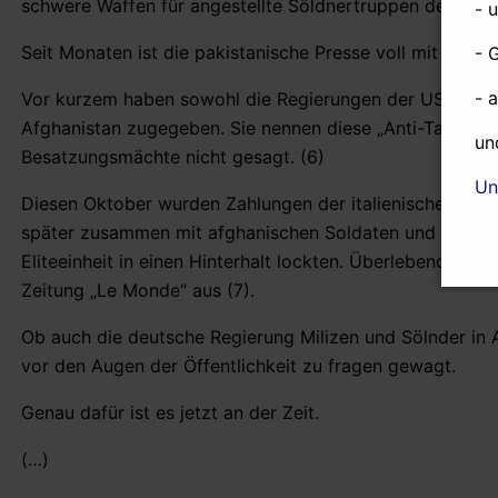
schwere Waffen für angestellte Söldnertruppen der DynC
- 
Seit Monaten ist die pakistanische Presse voll mit solch
- 
- 
Vor kurzem haben sowohl die Regierungen der USA, als a
Afghanistan zugegeben. Sie nennen diese „Anti-Taliban“.
un
Besatzungsmächte nicht gesagt. (6)
Un
Diesen Oktober wurden Zahlungen der italienischen Ausl
später zusammen mit afghanischen Soldaten und US-Spe
Eliteeinheit in einen Hinterhalt lockten. Überlebende d
Zeitung „Le Monde“ aus (7).
Ob auch die deutsche Regierung Milizen und Sölnder in 
vor den Augen der Öffentlichkeit zu fragen gewagt.
Genau dafür ist es jetzt an der Zeit.
(…)