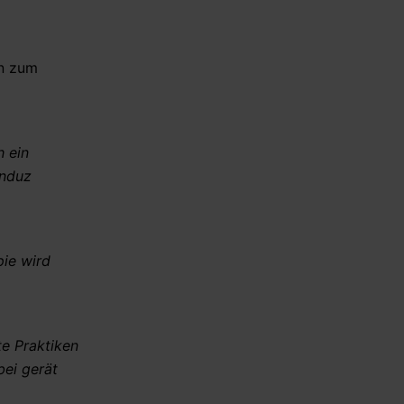
Observer]
UAE says ADNOC tanker
attacked in Hormuz
en zum
08.08.2026 - 21:00 Uhr [Common
Dreams]
Senate Confirms ‘Personal
h ein
Servant to Donald Trump’
unduz
Blanche as AG in Late-Night
Vote
08.08.2026 - 20:56 Uhr [Associated
pie wird
Press]
Todd Blanche is narrowly
confirmed as Trump’s attorney
general in an overnight Senate
te Praktiken
vote
bei gerät