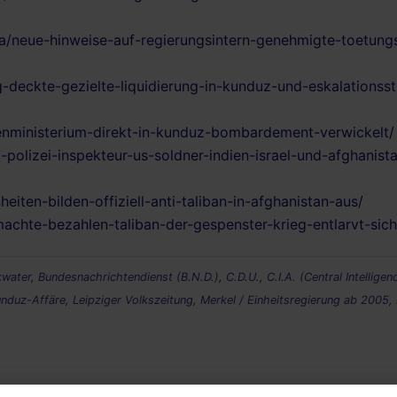
ema/neue-hinweise-auf-regierungsintern-genehmigte-toetung
-deckte-gezielte-liquidierung-in-kunduz-und-eskalationsst
senministerium-direkt-in-kunduz-bombardement-verwickelt/
polizei-inspekteur-us-soldner-indien-israel-und-afghanista
eiten-bilden-offiziell-anti-taliban-in-afghanistan-aus/
chte-bezahlen-taliban-der-gespenster-krieg-entlarvt-sich
kwater
,
Bundesnachrichtendienst (B.N.D.)
,
C.D.U.
,
C.I.A. (Central Intellige
nduz-Affäre
,
Leipziger Volkszeitung
,
Merkel / Einheitsregierung ab 2005
,