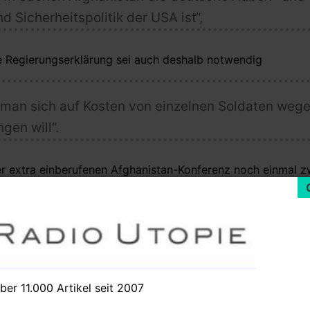
d Sicherheitspolitik der USA ist“,
e Regierungserklärung sei auch deshalb notwendig
ss man sich auf Kosten von einzelnen Soldaten weg
gen will“.
er extra einberufenen Afghanistan-Konferenz noch einmal 
teidigungskrieg“ gegen den „internationalen Terrorismus“ in 
m Iran, aus Washington massiv gedroht. US-Söldner solche
anderer Länder, sind nach Angaben hochrangiger pakistani
h ominöse Anrufer bei „Nachrichtenagenturen“ stets „den Tali
iert, werden die Söldner demnach direkt aus der US-Botscha
lien in Islamabad, Blackwater kauft riesige Landflächen i
über 11.000 Artikel seit 2007
n. Die US-Botschaft fordert illegal vom pakistanischen Inne