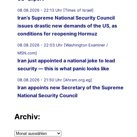
08.08.2026 - 22:13 Uhr [Times of Israel]
Iran’s Supreme National Security Council
issues drastic new demands of the US, as
conditions for reopening Hormuz
08.08.2026 - 22:03 Uhr [Washington Examiner /
MSN.com]
Iran just appointed a national joke to lead
security — this is what panic looks like
08.08.2026 - 21:50 Uhr [Ahram.org.eg]
Iran appoints new Secretary of the Supreme
National Security Council
08.08.2026 - 21:20 Uhr [Al Jazeera]
Vessel struck off coast of Oman: UKMTO
Archiv:
08.08.2026 - 21:12 Uhr [Saudi Gazette]
Archiv:
Saudi Arabia strongly condemns Iranian