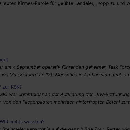
eliebten Kirmes-Parole für geübte Landeier, „Kopp zu und w
ment
r am 4.September operativ führenden geheimen Task Forc
inen Massenmord an 139 Menschen in Afghanistan deutlich.
? zur KSK?
SK) war unmittelbar an der Aufklärung der LkW-Entführung
dem von den Fliegerpiloten mehrfach hinterfragten Befehl zu
 WIR nichts wussten?
Steinmeier versucht´s auf die ganz blöde Tour. Retten wir