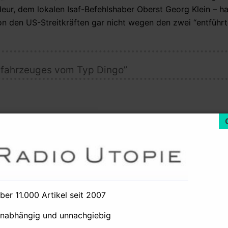
deur, dem lokalen Isaf-Befehlshaber Oberst Georg Klein – 
 den US-Streitkräften gar nicht wegen den zwei “entführte
rfahrzeuges vom Typ Dingo”
n den US-Truppen angefordert worden. Das defekt
 der Taliban fallen. Diese Aufklärungsflüge führt
on Taliban entführten festsitzenden Tanklastzüge
über 11.000 Artikel seit 2007
erzeit amtierenden Regierung, samt der bellizistischen und 
ig – ebenso die Vertreter der „SPD“ im Parlament. Ihr vor 
unabhängig und unnachgiebig
r Frank-Walter Steinmeier. Dieser hatte noch vor wenigen T