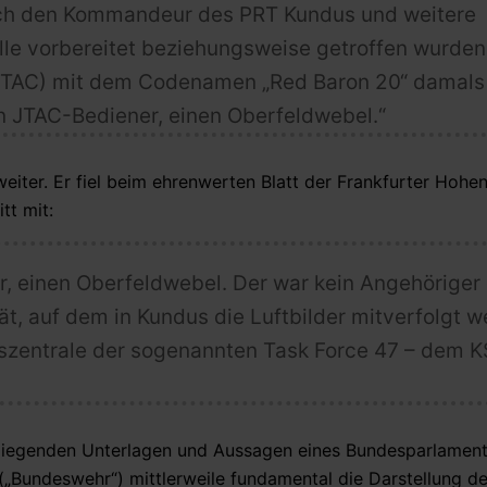
urch den Kommandeur des PRT Kundus und weitere
le vorbereitet beziehungsweise getroffen wurden
r (JTAC) mit dem Codenamen „Red Baron 20“ damals
n JTAC-Bediener, einen Oberfeldwebel.“
weiter. Er fiel beim ehrenwerten Blatt der Frankfurter Hohe
tt mit:
, einen Oberfeldwebel. Der war kein Angehöriger
t, auf dem in Kundus die Luftbilder mitverfolgt 
nszentrale der sogenannten Task Force 47 – dem K
orliegenden Unterlagen und Aussagen eines Bundesparlamen
 („Bundeswehr“) mittlerweile fundamental die Darstellung de