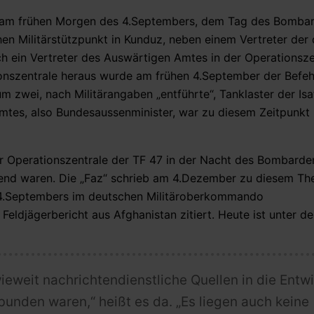
nen am frühen Morgen des 4.Septembers, dem Tag des Bomb
n Militärstützpunkt in Kunduz, neben einem Vertreter der
h ein Vertreter des Auswärtigen Amtes in der Operationsze
ionszentrale heraus wurde am frühen 4.September der Befe
 zwei, nach Militärangaben „entführte“, Tanklaster der Isa
mtes, also Bundesaussenminister, war zu diesem Zeitpunkt 
 der Operationszentrale der TF 47 in der Nacht des Bombard
end waren. Die „Faz“ schrieb am 4.Dezember zu diesem Th
s 4.Septembers im deutschen Militäroberkommando
ldjägerbericht aus Afghanistan zitiert. Heute ist unter de
nwieweit nachrichtendienstliche Quellen in die Entw
ebunden waren
,“ heißt es da. „Es liegen auch keine