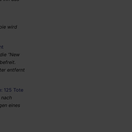
pie wird
nt
 die “New
efreit.
er entfernt
: 125 Tote
 nach
gen eines