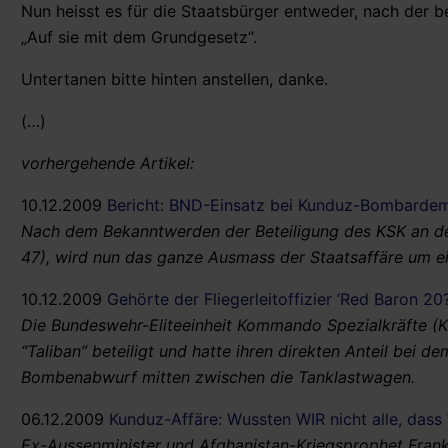
Nun heisst es für die Staatsbürger entweder, nach der b
„Auf sie mit dem Grundgesetz“.
Untertanen bitte hinten anstellen, danke.
(…)
vorhergehende Artikel:
10.12.2009
Bericht: BND-Einsatz bei Kunduz-Bombarde
Nach dem Bekanntwerden der Beteiligung des KSK an de
47), wird nun das ganze Ausmass der Staatsaffäre um e
10.12.2009
Gehörte der Fliegerleitoffizier ‘Red Baron 20
Die Bundeswehr-Eliteeinheit Kommando Spezialkräfte (K
“Taliban” beteiligt und hatte ihren direkten Anteil bei 
Bombenabwurf mitten zwischen die Tanklastwagen.
06.12.2009
Kunduz-Affäre: Wussten WIR nicht alle, dass
Ex-Aussenminister und Afghanistan-Kriegsprophet Frank 