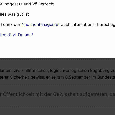
Grundgesetz und Völkerrecht
alles was gut ist
nthalten worden sind”
d dank der
Nachrichtenagentur
auch international berüchtig
terstützt Du uns?
n Öffentlichkeit folgende Information nicht vor:
anten, zivil-militärischen, logisch-unlogischen Begabung z
sserer Sicherheit gewiss, er sei am 8.September im Bundest
Öffentlichkeit mit der Gewissheit aufgetreten, d