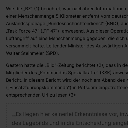
Wie die „BZ“ (1) berichtet, war nach ihren Informatio
einer Menschenmenge 5 Kilometer entfernt vom deutsche
Auslandsspionage „Bundesnachrichtendienst“ (BND), auc
„Task Force 47“ („TF 47“) anwesend. Aus dieser Operat
Luftangriff auf eine Menschenmenge gegeben, die sich um
versammelt hatte. Leitender Minister des Auswärtigen A
Walter Steinmeier (SPD).
Gestern hatte die „Bild“-Zeitung berichtet (2), dass in
Mitglieder des „Kommandos Spezialkräfte“ (KSK) anwes
Bericht. In diesem Bericht wird der noch am Abend de
(„Einsatzführungskommando“) in Potsdam eingetroffene Fe
entsprechenden Url zu lesen (3):
„„
Es liegen hier keinerlei Erkenntnisse vor, i
des Lagebilds und in die Entscheidung eing