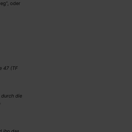
eg“, oder
05.08.2026 - 19:39 Uhr [Middle East
Eye]
US removes sanctions from
three IRGC-linked entities
e 47 (TF
 durch die
m
d ihn das