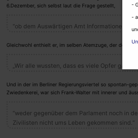
- 
6.Dezember, sich selbst laut die Frage gestellt,
- 
“ob dem Auswärtigen Amt Informationen vore
un
Un
Gleichwohl enthielt er, im selben Atemzuge, der deutsche
„Wir alle wussten, dass es viele Opfer gab“
Und in der im Berliner Regierungsviertel so spontan-gepl
Zwiedenkerei, war sich Frank-Walter mit innerer und äu
“weder gegenüber dem Parlament noch in der 
Zivilisten nicht ums Leben gekommen sind.“