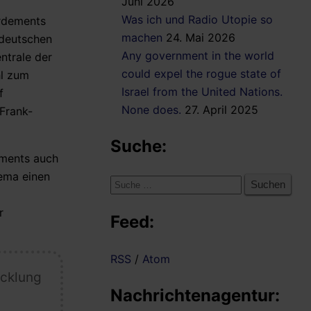
Juni 2026
Was ich und Radio Utopie so
ardements
machen
24. Mai 2026
 deutschen
Any government in the world
ntrale der
could expel the rogue state of
hl zum
Israel from the United Nations.
f
None does.
27. April 2025
Frank-
Suche:
ements auch
ema einen
Suche
nach:
r
Feed:
RSS
/
Atom
icklung
Nachrichtenagentur: