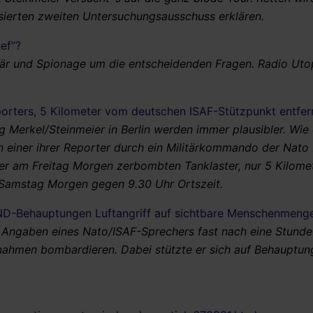
sierten zweiten Untersuchungsausschuss erklären.
ef”?
litär und Spionage um die entscheidenden Fragen. Radio Uto
rters, 5 Kilometer vom deutschen ISAF-Stützpunkt entfer
Merkel/Steinmeier in Berlin werden immer plausibler. Wie
einer ihrer Reporter durch ein Militärkommando der Nato b
er am Freitag Morgen zerbombten Tanklaster, nur 5 Kilomet
Samstag Morgen gegen 9.30 Uhr Ortszeit.
ND-Behauptungen Luftangriff auf sichtbare Menschenmenge
 Angaben eines Nato/ISAF-Sprechers fast nach eine Stunde
fnahmen bombardieren. Dabei stützte er sich auf Behauptun