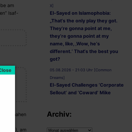
habe am
X]
El-Sayed on Islamophobia:
n” Isaf-
„That‘s the only play they got.
They‘re gonna point at me,
they‘re gonna point at my
name, like, ‚Wow, he‘s
different.‘ That‘s the best you
got?
05.08.2026 - 21:03 Uhr [Common
e
Dreams]
El-Sayed Challenges ‘Corporate
en im
Sellout’ and ‘Coward’ Mike
.“
Rogers to Five Debates
05.08.2026 - 20:36 Uhr
Archiv:
militärnahen
[AbdulForSenate.com]
kurzem
Dr. Abdul El-Sayed Wins
agen (3), am
Archiv: