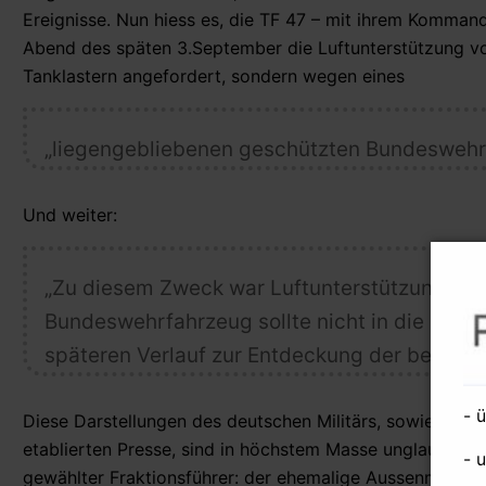
Ereignisse. Nun hiess es, die TF 47 – mit ihrem Komman
Abend des späten 3.September die Luftunterstützung von
Tanklastern angefordert, sondern wegen eines
„liegengebliebenen geschützten Bundesweh
Und weiter:
„Zu diesem Zweck war Luftunterstützung vo
Bundeswehrfahrzeug sollte nicht in die Hände
späteren Verlauf zur Entdeckung der beiden v
- 
Diese Darstellungen des deutschen Militärs, sowie der d
etablierten Presse, sind in höchstem Masse unglaubwürd
- 
gewählter Fraktionsführer: der ehemalige Aussenministe