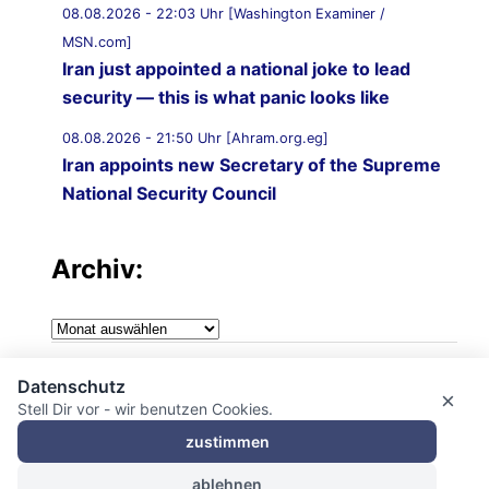
08.08.2026 - 22:03 Uhr [Washington Examiner /
MSN.com]
Iran just appointed a national joke to lead
security — this is what panic looks like
08.08.2026 - 21:50 Uhr [Ahram.org.eg]
Iran appoints new Secretary of the Supreme
National Security Council
08.08.2026 - 21:20 Uhr [Al Jazeera]
Vessel struck off coast of Oman: UKMTO
Archiv:
08.08.2026 - 21:12 Uhr [Saudi Gazette]
Archiv:
Saudi Arabia strongly condemns Iranian
attack on UAE tanker in Strait of Hormuz
Impressum
Datenschutz
×
08.08.2026 - 21:10 Uhr [Al Jazeera]
Stell Dir vor - wir benutzen Cookies.
Datenschutzerklärung
Qatar condemns Iranian attack on UAE
zustimmen
tanker in Hormuz
ablehnen