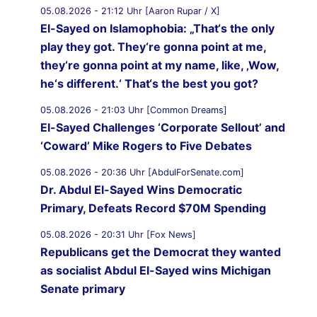
05.08.2026 - 21:12 Uhr [Aaron Rupar / X]
El-Sayed on Islamophobia: „That‘s the only
play they got. They‘re gonna point at me,
they‘re gonna point at my name, like, ‚Wow,
he‘s different.‘ That‘s the best you got?
05.08.2026 - 21:03 Uhr [Common Dreams]
El-Sayed Challenges ‘Corporate Sellout’ and
‘Coward’ Mike Rogers to Five Debates
05.08.2026 - 20:36 Uhr [AbdulForSenate.com]
Dr. Abdul El-Sayed Wins Democratic
Primary, Defeats Record $70M Spending
05.08.2026 - 20:31 Uhr [Fox News]
Republicans get the Democrat they wanted
as socialist Abdul El-Sayed wins Michigan
Senate primary
05.08.2026 - 19:59 Uhr [Al Jazeera]