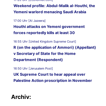
Weekend profile: Abdul-Malik al-Houthi, the
Yemeni warlord menacing Saudi Arabia
17:00 Uhr [Al Jazeera]
Houthi attacks on Yemeni government
forces reportedly kills at least 30
16:55 Uhr [United Kingdom Supreme Court]
R (on the application of Ammori) (Appellant)
v Secretary of State for the Home
Department (Respondent)
16:50 Uhr [Jerusalem Post]
UK Supreme Court to hear appeal over
Palestine Action proscription in November
16:40 Uhr [Bristol247.com]
14 peaceful protesters arrested at Palestine
Archiv:
Action demonstration outside Bristol Prison