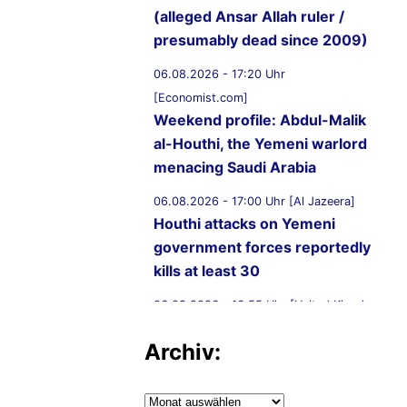
(alleged Ansar Allah ruler /
presumably dead since 2009)
06.08.2026 - 17:20 Uhr
[Economist.com]
Weekend profile: Abdul-Malik
al-Houthi, the Yemeni warlord
menacing Saudi Arabia
06.08.2026 - 17:00 Uhr [Al Jazeera]
Houthi attacks on Yemeni
government forces reportedly
kills at least 30
06.08.2026 - 16:55 Uhr [United Kingdom
Supreme Court]
Archiv:
R (on the application of
Ammori) (Appellant) v
Secretary of State for the Home
Archiv: