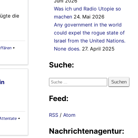
Juni 2026
Was ich und Radio Utopie so
ügte die
machen
24. Mai 2026
Any government in the world
could expel the rogue state of
Israel from the United Nations.
ffären
•
None does.
27. April 2025
Suche:
Suche
in
nach:
Feed:
RSS
/
Atom
Attentate
•
Nachrichtenagentur: