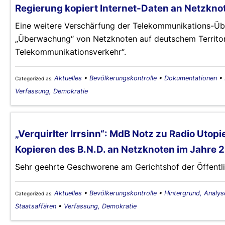
Regierung kopiert Internet-Daten an Netzkno
Eine weitere Verschärfung der Telekommunikations-Ü
„Überwachung“ von Netzknoten auf deutschem Territor
Telekommunikationsverkehr“.
Aktuelles
•
Bevölkerungskontrolle
•
Dokumentationen
•
Categorized as:
Verfassung, Demokratie
„Verquirlter Irrsinn“: MdB Notz zu Radio Utop
Kopieren des B.N.D. an Netzknoten im Jahre 
Sehr geehrte Geschworene am Gerichtshof der Öffentlic
Aktuelles
•
Bevölkerungskontrolle
•
Hintergrund, Analys
Categorized as:
Staatsaffären
•
Verfassung, Demokratie