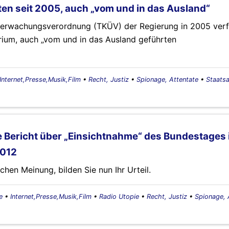
ten seit 2005, auch „vom und in das Ausland“
berwachungsverordnung (TKÜV) der Regierung in 2005 verf
ium, auch „vom und in das Ausland geführten
Internet,Presse,Musik,Film
•
Recht, Justiz
•
Spionage, Attentate
•
Staatsa
ie Bericht über „Einsichtnahme“ des Bundestages 
2012
hen Meinung, bilden Sie nun Ihr Urteil.
e
•
Internet,Presse,Musik,Film
•
Radio Utopie
•
Recht, Justiz
•
Spionage, 