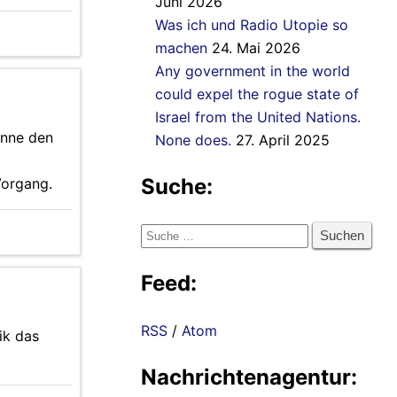
Juni 2026
Was ich und Radio Utopie so
machen
24. Mai 2026
Any government in the world
could expel the rogue state of
Israel from the United Nations.
önne den
None does.
27. April 2025
Suche:
Vorgang.
Suche
nach:
Feed:
RSS
/
Atom
ik das
Nachrichtenagentur: