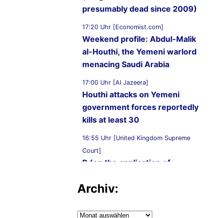
presumably dead since 2009)
17:20 Uhr [Economist.com]
Weekend profile: Abdul-Malik
al-Houthi, the Yemeni warlord
menacing Saudi Arabia
17:00 Uhr [Al Jazeera]
Houthi attacks on Yemeni
government forces reportedly
kills at least 30
16:55 Uhr [United Kingdom Supreme
Court]
R (on the application of
Ammori) (Appellant) v
Archiv:
Secretary of State for the Home
Department (Respondent)
Archiv: