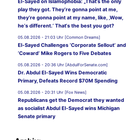
El-Sayed on Islamophobia: „That‘s the only
play they got. They‘re gonna point at me,
they‘re gonna point at my name, like, ‚Wow,
he‘s different.‘ That‘s the best you got?
05.08.2026 - 21:03 Uhr [Common Dreams]
El-Sayed Challenges ‘Corporate Sellout’ and
‘Coward’ Mike Rogers to Five Debates
05.08.2026 - 20:36 Uhr [AbdulForSenate.com]
Dr. Abdul El-Sayed Wins Democratic
Primary, Defeats Record $70M Spending
05.08.2026 - 20:31 Uhr [Fox News]
Republicans get the Democrat they wanted
as socialist Abdul El-Sayed wins Michigan
Senate primary
05.08.2026 - 19:59 Uhr [Al Jazeera]
Iran-Oman understanding on Hormuz ‘on