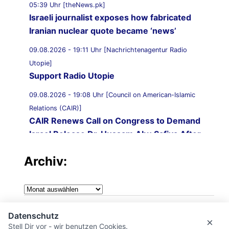
05:39 Uhr [theNews.pk]
Israeli journalist exposes how fabricated
Iranian nuclear quote became ‘news’
09.08.2026 - 19:11 Uhr [Nachrichtenagentur Radio
Utopie]
Support Radio Utopie
09.08.2026 - 19:08 Uhr [Council on American-Islamic
Relations (CAIR)]
CAIR Renews Call on Congress to Demand
Israel Release Dr. Hussam Abu Safiya After
Torture Reportedly Causes Broken Ribs
Archiv:
09.08.2026 - 19:00 Uhr [Al Jazeera]
Gaza health chief urges action to ‘save’ Dr
Archiv:
Abu Safia before it’s too late
Impressum
09.08.2026 - 18:51 Uhr [TruthOut.org]
Datenschutz
×
I Saw Dr. Hussam Abu Safiya Save Lives.
Stell Dir vor - wir benutzen Cookies.