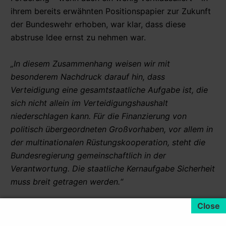
ihrem bereits erwähnten Positionspapier zur Zukunft
der Bundeswehr erhoben, war klar, dass diese
abstruse Idee ernst zu nehmen war.
„In diesem Zusammenhang weisen wir mit
besonderem Nachdruck darauf hin, dass
Verteidigung eine gesamtstaatliche Aufgabe ist, die
sich nicht allein im Verteidigungshaushalt
niederschlagen kann. Für die Finanzierung von
politisch übergeordneten Großvorhaben, vor allem in
der multinationalen Rüstungskooperation, steht die
Bundesregierung gemeinschaftlich in der
Verantwortung. Die staatliche Kernaufgabe Sicherheit
muss breit getragen werden.“
Hier geht es um alles andere als Peanuts: Die
wichtigsten „politisch übergeordneten