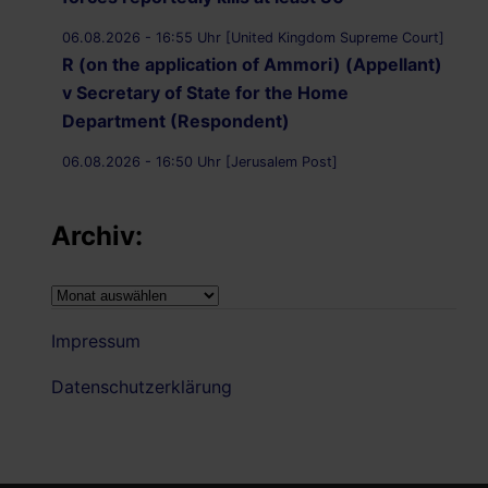
06.08.2026 - 16:55 Uhr [United Kingdom Supreme Court]
R (on the application of Ammori) (Appellant)
v Secretary of State for the Home
Department (Respondent)
06.08.2026 - 16:50 Uhr [Jerusalem Post]
UK Supreme Court to hear appeal over
Palestine Action proscription in November
Archiv:
06.08.2026 - 16:40 Uhr [Bristol247.com]
14 peaceful protesters arrested at Palestine
Archiv:
Action demonstration outside Bristol Prison
Impressum
06.08.2026 - 16:19 Uhr [Nachrichtenagentur Radio
Utopie]
Datenschutzerklärung
Archiv: Democracy First !
06.08.2026 - 16:14 Uhr [Bluewin.ch]
Streit um Corona-Ursprung: US-