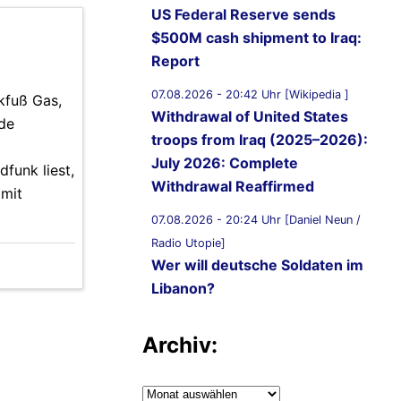
US Federal Reserve sends
$500M cash shipment to Iraq:
Report
07.08.2026 - 20:42 Uhr [Wikipedia ]
kfuß Gas,
Withdrawal of United States
rde
troops from Iraq (2025–2026):
July 2026: Complete
funk liest,
Withdrawal Reaffirmed
 mit
07.08.2026 - 20:24 Uhr [Daniel Neun /
Radio Utopie]
Wer will deutsche Soldaten im
Libanon?
07.08.2026 - 20:11 Uhr [Middle East
Archiv:
Eye]
Lebanon, Israel agree shortlist
of countries that could send
Archiv: