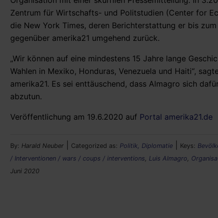
Organisation mit einer skurrilen Pressemitteilung. In 3
Zentrum für Wirtschafts- und Politstudien (Center for 
die New York Times, deren Berichterstattung er bis zum 
gegenüber amerika21 umgehend zurück.
„Wir können auf eine mindestens 15 Jahre lange Geschich
Wahlen in Mexiko, Honduras, Venezuela und Haiti“, sag
amerika21. Es sei enttäuschend, dass Almagro sich dafü
abzutun.
Veröffentlichung am 19.6.2020 auf
Portal amerika21.de
|
|
By:
Harald Neuber
Categorized as:
Politik, Diplomatie
Keys:
Bevölk
/ Interventionen / wars / coups / interventions
,
Luis Almagro
,
Organisa
Juni 2020