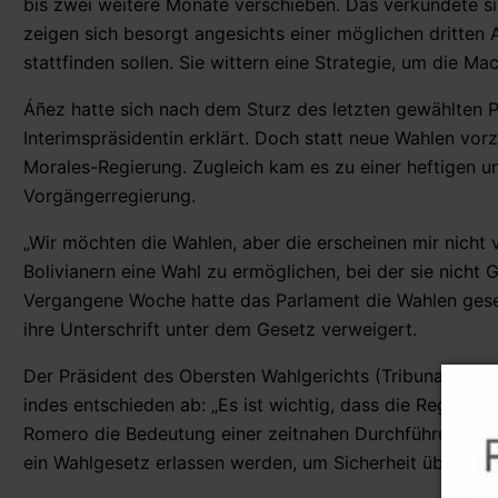
bis zwei weitere Monate verschieben. Das verkündete sie
zeigen sich besorgt angesichts einer möglichen dritten 
stattfinden sollen. Sie wittern eine Strategie, um die 
Áñez hatte sich nach dem Sturz des letzten gewählten 
Interimspräsidentin erklärt. Doch statt neue Wahlen vorzu
Morales-Regierung. Zugleich kam es zu einer heftigen 
Vorgängerregierung.
„Wir möchten die Wahlen, aber die erscheinen mir nicht v
Bolivianern eine Wahl zu ermöglichen, bei der sie nicht G
Vergangene Woche hatte das Parlament die Wahlen geset
ihre Unterschrift unter dem Gesetz verweigert.
Der Präsident des Obersten Wahlgerichts (Tribunal Supr
indes entschieden ab: „Es ist wichtig, dass die Regieru
Romero die Bedeutung einer zeitnahen Durchführung von
ein Wahlgesetz erlassen werden, um Sicherheit über den