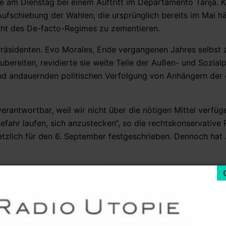
 am Dienstag bei einem Auftritt im Departamento Tarija. Kr
Aufschiebung der Wahlen, die ursprünglich bereits im Mai hä
Macht des De-facto-Regimes zu zementieren.
Präsidenten. Evo Morales, Ende vergangenen Jahres selbst 
bereiten, revidierte sie weite Teile der Außen- und Sozialp
und andauernden politischen Verfolgung von Anhängern der 
erantwortbar, weil wir nicht über die nötigen Mittel verfü
efahr laufen, sich anzustecken“, so die rechtskonservative Po
zlich für den 6. September festgeschrieben. Dennoch hat 
emo Electoral, TSE), Salvador Romero, lehnt eine erneute 
ng das Wahlgesetz endlich verabschiedet“, sagte er. Auch be
 Wahlen für eine demokratische Zukunft Boliviens. Deshal
 Wahltermin zu schaffen.