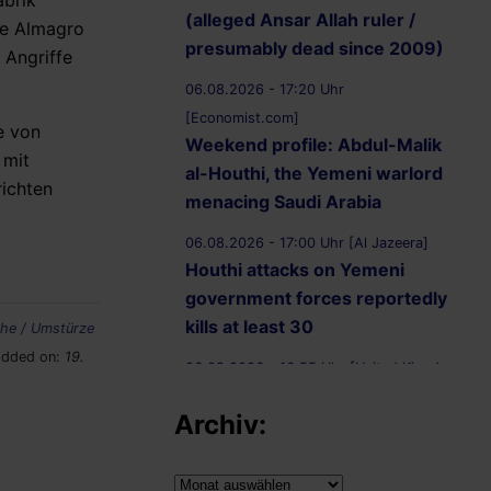
abrik
(alleged Ansar Allah ruler /
te Almagro
presumably dead since 2009)
 Angriffe
06.08.2026 - 17:20 Uhr
[Economist.com]
e von
Weekend profile: Abdul-Malik
 mit
al-Houthi, the Yemeni warlord
richten
menacing Saudi Arabia
06.08.2026 - 17:00 Uhr [Al Jazeera]
Houthi attacks on Yemeni
government forces reportedly
kills at least 30
che / Umstürze
dded on:
19.
06.08.2026 - 16:55 Uhr [United Kingdom
Supreme Court]
Archiv:
R (on the application of
Ammori) (Appellant) v
Secretary of State for the Home
Archiv: