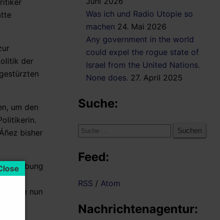
Juni 2026
itiker
Was ich und Radio Utopie so
tte
machen
24. Mai 2026
Any government in the world
zur
could expel the rogue state of
olitik der
Israel from the United Nations.
gestürzten
None does.
27. April 2025
Suche:
gen, um den
litikerin.
Suche
Áñez bisher
nach:
Feed:
Verschiebung
tonte
RSS
/
Atom
b müsse nun
Nachrichtenagentur: