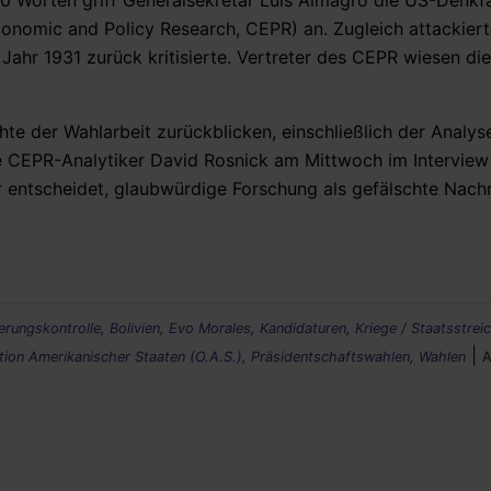
.200 Worten griff Generalsekretär Luis Almagro die US-Denkf
Economic and Policy Research, CEPR) an. Zugleich attackier
Jahr 1931 zurück kritisierte. Vertreter des CEPR wiesen die
te der Wahlarbeit zurückblicken, einschließlich der Analys
te CEPR-Analytiker David Rosnick am Mittwoch im Interview
r entscheidet, glaubwürdige Forschung als gefälschte Nach
erungskontrolle
,
Bolivien
,
Evo Morales
,
Kandidaturen
,
Kriege / Staatsstrei
|
tion Amerikanischer Staaten (O.A.S.)
,
Präsidentschaftswahlen
,
Wahlen
A