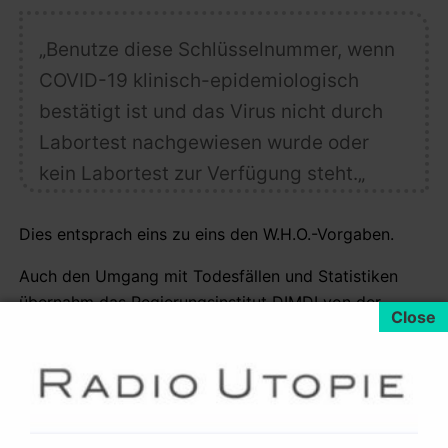
„Benutze diese Schlüsselnummer, wenn
COVID-19 klinisch-epidemiologisch
bestätigt ist und das Virus
nicht durch
Labortest nachgewiesen wurde oder
kein Labortest zur Verfügung steht.
„
Dies entsprach eins zu eins den W.H.O.-Vorgaben.
Auch den Umgang mit Todesfällen und Statistiken
übernahm das Regierungsinstitut DIMDI von der
W.H.O., praktischerweise
in einer Übersetzung:
„COVID-19 –
Kodierregeln für die
Mortalität
in der ICD-10 [bereitgestellt