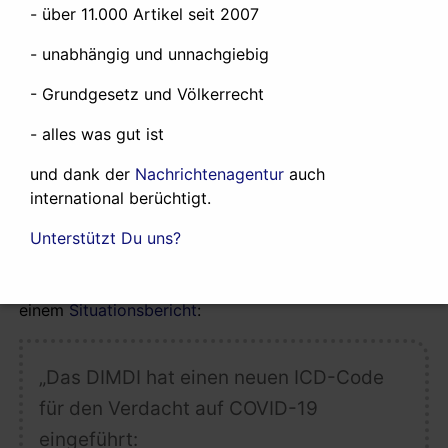
von der Weltgesundheitsorganisation
- über 11.000 Artikel seit 2007
(WHO)]
- unabhängig und unnachgiebig
- Grundgesetz und Völkerrecht
Beide Kategorien
, U07.1 (COVID-19, Virus
nachgewiesen)
und U07.2 (COVID-19,
- alles was gut ist
Virus nicht nachgewiesen), sind für die
und dank der
Nachrichtenagentur
auch
Kodierung der Todesursache
international berüchtigt.
(Grundleiden) zugelassen.
„
Unterstützt Du uns?
Am 25. März vermeldete das Robert-Koch-Institut in
einem
Situationsbericht
:
„Das DIMDI hat einen neuen ICD-Code
für den Verdacht auf COVID-19
eingeführt: