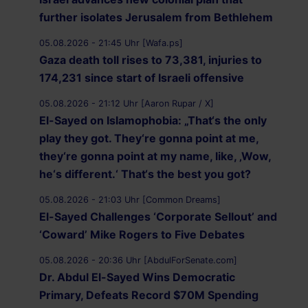
further isolates Jerusalem from Bethlehem
05.08.2026 - 21:45 Uhr [Wafa.ps]
Gaza death toll rises to 73,381, injuries to
174,231 since start of Israeli offensive
05.08.2026 - 21:12 Uhr [Aaron Rupar / X]
El-Sayed on Islamophobia: „That‘s the only
play they got. They‘re gonna point at me,
they‘re gonna point at my name, like, ‚Wow,
he‘s different.‘ That‘s the best you got?
05.08.2026 - 21:03 Uhr [Common Dreams]
El-Sayed Challenges ‘Corporate Sellout’ and
‘Coward’ Mike Rogers to Five Debates
05.08.2026 - 20:36 Uhr [AbdulForSenate.com]
Dr. Abdul El-Sayed Wins Democratic
Primary, Defeats Record $70M Spending