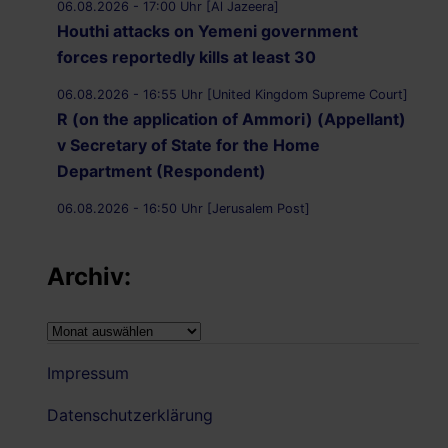
06.08.2026 - 17:00 Uhr [Al Jazeera]
Houthi attacks on Yemeni government
forces reportedly kills at least 30
06.08.2026 - 16:55 Uhr [United Kingdom Supreme Court]
R (on the application of Ammori) (Appellant)
v Secretary of State for the Home
Department (Respondent)
06.08.2026 - 16:50 Uhr [Jerusalem Post]
UK Supreme Court to hear appeal over
Palestine Action proscription in November
Archiv:
06.08.2026 - 16:40 Uhr [Bristol247.com]
14 peaceful protesters arrested at Palestine
Archiv:
Action demonstration outside Bristol Prison
Impressum
06.08.2026 - 16:19 Uhr [Nachrichtenagentur Radio
Utopie]
Datenschutzerklärung
Archiv: Democracy First !