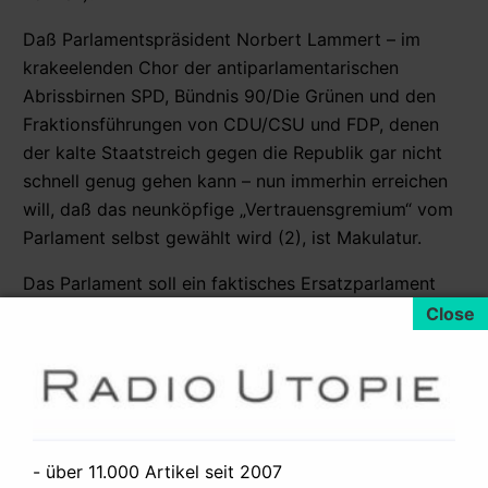
Daß Parlamentspräsident Norbert Lammert – im
krakeelenden Chor der antiparlamentarischen
Abrissbirnen SPD, Bündnis 90/Die Grünen und den
Fraktionsführungen von CDU/CSU und FDP, denen
der kalte Staatstreich gegen die Republik gar nicht
schnell genug gehen kann – nun immerhin erreichen
will, daß das neunköpfige „Vertrauensgremium“ vom
Parlament selbst gewählt wird (2), ist Makulatur.
Das Parlament soll ein faktisches Ersatzparlament
wählen, ein neues Parlament des Kapitals – klein,
handlich, (noch) besser zu manipulieren und zu
erpressen – damit dieses dann vollends geheim und
von der Öffentlichkeit abgeschirmt über Gelder in
gigantischen Größenordnungen entscheidet, deren
Vergabe die Republik den Kapitalmärkten und
- über 11.000 Artikel seit 2007
transstaatlichen Organisationen wie „Internationalem