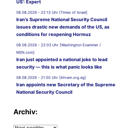
US’: Expert
08.08.2026 - 22:13 Uhr [Times of Israel]
Iran’s Supreme National Security Council
issues drastic new demands of the US, as
conditions for reopening Hormuz
08.08.2026 - 22:03 Uhr [Washington Examiner /
MSN.com]
Iran just appointed a national joke to lead
security — this is what panic looks like
08.08.2026 - 21:50 Uhr [Ahram.org.eg]
Iran appoints new Secretary of the Supreme
National Security Council
08.08.2026 - 21:20 Uhr [Al Jazeera]
Vessel struck off coast of Oman: UKMTO
Archiv:
08.08.2026 - 21:12 Uhr [Saudi Gazette]
Archiv:
Saudi Arabia strongly condemns Iranian