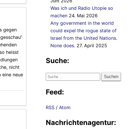
Juni 2026
Was ich und Radio Utopie so
machen
24. Mai 2026
Any government in the world
ts gegen
could expel the rogue state of
agesschau“
Israel from the United Nations.
gehenden
None does.
27. April 2025
so heisst
Suche:
ndlungen
he, nicht
m eine neue
Suche
nach:
Feed:
RSS
/
Atom
Nachrichtenagentur: