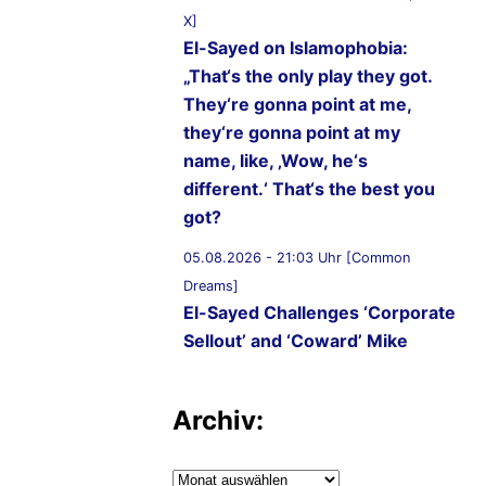
X]
El-Sayed on Islamophobia:
„That‘s the only play they got.
They‘re gonna point at me,
they‘re gonna point at my
name, like, ‚Wow, he‘s
different.‘ That‘s the best you
got?
05.08.2026 - 21:03 Uhr [Common
Dreams]
El-Sayed Challenges ‘Corporate
Sellout’ and ‘Coward’ Mike
Rogers to Five Debates
05.08.2026 - 20:36 Uhr
Archiv:
[AbdulForSenate.com]
Dr. Abdul El-Sayed Wins
Archiv: