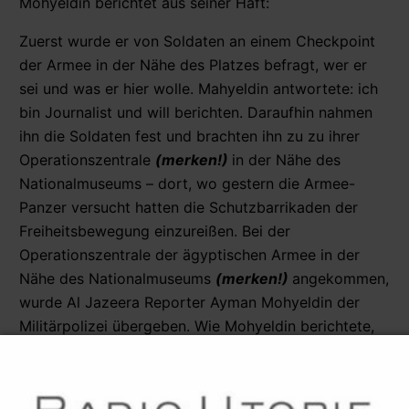
Mohyeldin berichtet aus seiner Haft:
Zuerst wurde er von Soldaten an einem Checkpoint
der Armee in der Nähe des Platzes befragt, wer er
sei und was er hier wolle. Mahyeldin antwortete: ich
bin Journalist und will berichten. Daraufhin nahmen
ihn die Soldaten fest und brachten ihn zu zu ihrer
Operationszentrale
(merken!)
in der Nähe des
Nationalmuseums – dort, wo gestern die Armee-
Panzer versucht hatten die Schutzbarrikaden der
Freiheitsbewegung einzureißen. Bei der
Operationszentrale der ägyptischen Armee in der
Nähe des Nationalmuseums
(merken!)
angekommen,
wurde Al Jazeera Reporter Ayman Mohyeldin der
Militärpolizei übergeben. Wie Mohyeldin berichtete,
sei eigentlich geplant gewesen, ihn an den
Militärgeheimdienst durchzureichen. Dies sei dann
aber aufgrund des öffentlichen Drucks wieder fallen