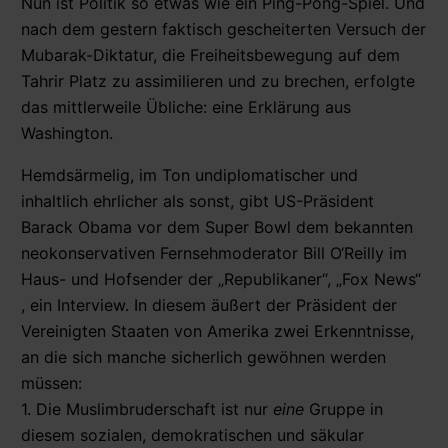
Nun ist Politik so etwas wie ein Ping-Pong-Spiel. Und
nach dem gestern faktisch gescheiterten Versuch der
Mubarak-Diktatur, die Freiheitsbewegung auf dem
Tahrir Platz zu assimilieren und zu brechen, erfolgte
das mittlerweile Übliche: eine Erklärung aus
Washington.
Hemdsärmelig, im Ton undiplomatischer und
inhaltlich ehrlicher als sonst, gibt US-Präsident
Barack Obama vor dem Super Bowl dem bekannten
neokonservativen Fernsehmoderator Bill O‘Reilly im
Haus- und Hofsender der „Republikaner“, „Fox News“
, ein Interview. In diesem äußert der Präsident der
Vereinigten Staaten von Amerika zwei Erkenntnisse,
an die sich manche sicherlich gewöhnen werden
müssen:
1. Die Muslimbruderschaft ist nur
eine
Gruppe in
diesem sozialen, demokratischen und säkular