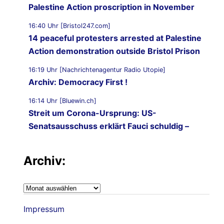
Palestine Action proscription in November
16:40 Uhr [Bristol247.com]
14 peaceful protesters arrested at Palestine
Action demonstration outside Bristol Prison
16:19 Uhr [Nachrichtenagentur Radio Utopie]
Archiv: Democracy First !
16:14 Uhr [Bluewin.ch]
Streit um Corona-Ursprung: US-
Senatsausschuss erklärt Fauci schuldig –
kommt er jetzt vor Gericht?
Archiv:
16:11 Uhr [CNN]
Senate panel votes to hold Fauci in contempt
of Congress
Archiv:
05.08.2026 - 22:02 Uhr [Nachrichtenagentur Radio
Impressum
Utopie]