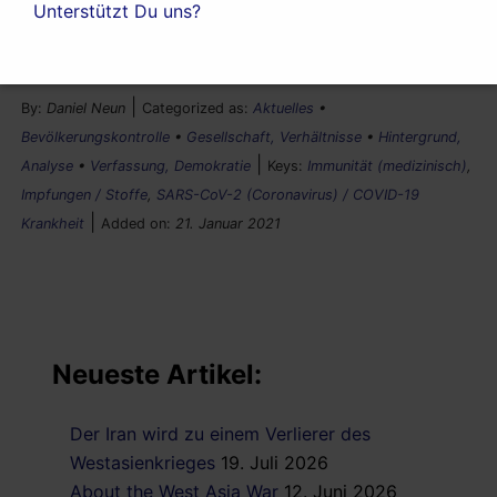
Unterstützt Du uns?
Rechtschreibung korrigiert am 17.03.2021)
|
By:
Daniel Neun
Categorized as:
Aktuelles
•
Bevölkerungskontrolle
•
Gesellschaft, Verhältnisse
•
Hintergrund,
|
Analyse
•
Verfassung, Demokratie
Keys:
Immunität (medizinisch)
,
Impfungen / Stoffe
,
SARS-CoV-2 (Coronavirus) / COVID-19
|
Krankheit
Added on:
21. Januar 2021
Neueste Artikel:
Der Iran wird zu einem Verlierer des
Westasienkrieges
19. Juli 2026
About the West Asia War
12. Juni 2026