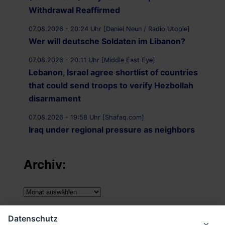
Withdrawal Reaffirmed
07.08.2026 - 20:24 Uhr [Daniel Neun / Radio Utopie]
Wer will deutsche Soldaten im Libanon?
07.08.2026 - 20:11 Uhr [Middle East Eye]
Lebanon, Israel agree shortlist of countries
that could send troops to verify Hezbollah
disarmament
07.08.2026 - 19:58 Uhr [Shafaq.com]
Iraq under regional pressure as neighbors
threaten to strike Iran-aligned factions
Archiv:
07.08.2026 - 19:49 Uhr [Middle East Eye]
War on Iran: Saudi Arabia warns of imminent
attacks by Iraqi groups and Yemen‘s Houthis
Archiv:
07.08.2026 - 19:43 Uhr [Middle East Monitor]
Impressum
‘Attack on one is attack on all’: Saudi Arabia,
Datenschutz