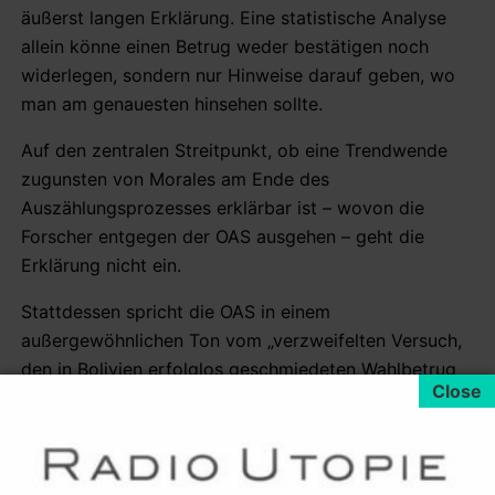
äußerst langen Erklärung. Eine statistische Analyse
allein könne einen Betrug weder bestätigen noch
widerlegen, sondern nur Hinweise darauf geben, wo
man am genauesten hinsehen sollte.
Auf den zentralen Streitpunkt, ob eine Trendwende
zugunsten von Morales am Ende des
Auszählungsprozesses erklärbar ist – wovon die
Forscher entgegen der OAS ausgehen – geht die
Erklärung nicht ein.
Stattdessen spricht die OAS in einem
außergewöhnlichen Ton vom „verzweifelten Versuch,
den in Bolivien erfolglos geschmiedeten Wahlbetrug
reinzuwaschen'“. Das CEPR bezeichnet OAS-Chef
Almagro, ohne es namentlich zu nennen, als
„selbsternannte Denkfabrik“, die für die Organisation
nichts anderes als eine „Propagandafabrik ist, die sich