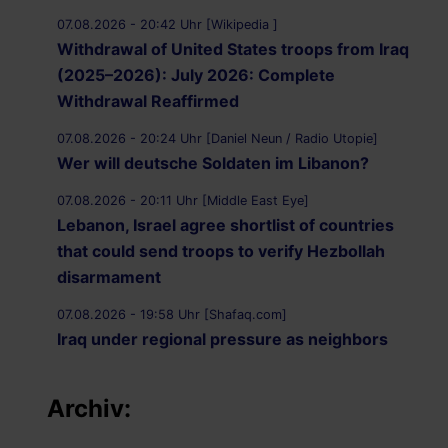
07.08.2026 - 20:42 Uhr [Wikipedia ]
Withdrawal of United States troops from Iraq
(2025–2026): July 2026: Complete
Withdrawal Reaffirmed
07.08.2026 - 20:24 Uhr [Daniel Neun / Radio Utopie]
Wer will deutsche Soldaten im Libanon?
07.08.2026 - 20:11 Uhr [Middle East Eye]
Lebanon, Israel agree shortlist of countries
that could send troops to verify Hezbollah
disarmament
07.08.2026 - 19:58 Uhr [Shafaq.com]
Iraq under regional pressure as neighbors
threaten to strike Iran-aligned factions
Archiv:
07.08.2026 - 19:49 Uhr [Middle East Eye]
War on Iran: Saudi Arabia warns of imminent