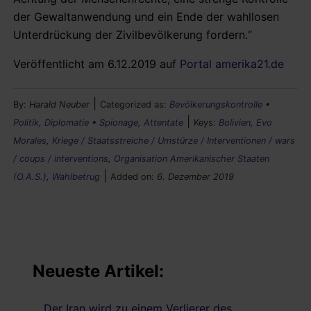
der Gewaltanwendung und ein Ende der wahllosen
Unterdrückung der Zivilbevölkerung fordern.“
Veröffentlicht am 6.12.2019 auf
Portal amerika21.de
|
By:
Harald Neuber
Categorized as:
Bevölkerungskontrolle
•
|
Politik, Diplomatie
•
Spionage, Attentate
Keys:
Bolivien
,
Evo
Morales
,
Kriege / Staatsstreiche / Umstürze / Interventionen / wars
/ coups / interventions
,
Organisation Amerikanischer Staaten
|
(O.A.S.)
,
Wahlbetrug
Added on:
6. Dezember 2019
Neueste Artikel:
Der Iran wird zu einem Verlierer des