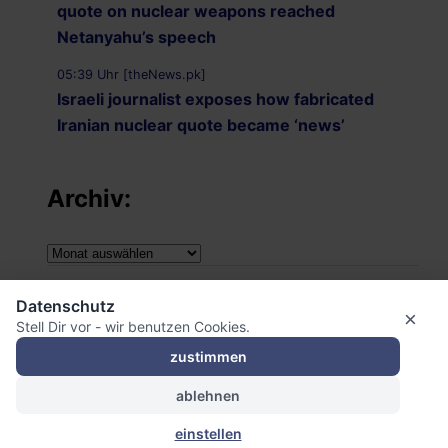
quote on nuclear weapons reached
Netanyahu’s speech
05:39 Uhr [theNews.pk]
Israeli journalist exposes how fabricated
Iranian nuclear quote became ‘news’
Archiv:
Archiv:
Impressum
Datenschutz
×
Stell Dir vor - wir benutzen Cookies.
Datenschutzerklärung
zustimmen
ablehnen
einstellen