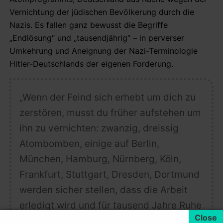
Vernichtung der jüdischen Bevölkerung durch die
Nazis. Es fallen ganz bewusst die Begriffe
„Endlösung“ und „tausendjährig“ – in perverser
Umkehrung und Aneignung der Nazi-Terminologie
Hitler-Deutschlands der eigenen Forderung.
„Wenn der Feind sich erhebt um dich zu
zerstören, musst du früher aufstehen um
ihn zu vernichten: zwanzig, dreissig
Atombomben, einige auf Berlin,
München, Hamburg, Nürnberg, Köln,
Frankfurt, Stuttgart, Dresden, Dortmund
werden sicher stellen, dass die Arbeit
erledigt wird und für tausend Jahre Ruhe
ist.“