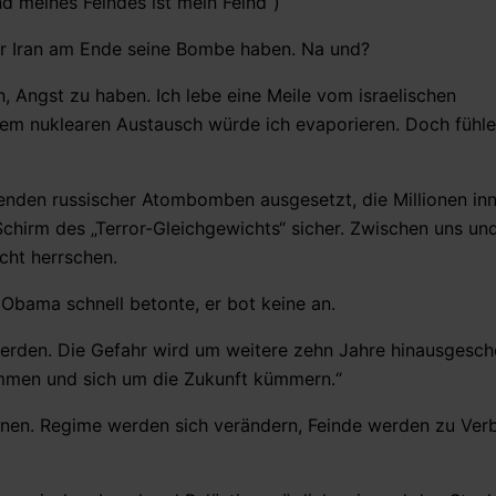
d meines Feindes ist mein Feind“)
 Iran am Ende seine Bombe haben. Na und?
h, Angst zu haben. Ich lebe eine Meile vom israelischen
nem nuklearen Austausch würde ich evaporieren. Doch fühle
nden russischer Atombomben ausgesetzt, die Millionen inn
Schirm des „Terror-Gleichgewichts“ sicher. Zwischen uns un
cht herrschen.
Obama schnell betonte, er bot keine an.
werden. Die Gefahr wird um weitere zehn Jahre hinausgesc
mmen und sich um die Zukunft kümmern.“
ignen. Regime werden sich verändern, Feinde werden zu Ve