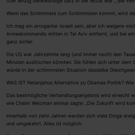
(Der einzig denkwürdige Satz in der REDE war „ der Fein
Wenn das Schlimmste zum Schlimmsten kommt, wird der
Ich mag ein arroganter Israeli sein, aber ich weigere mic
Armeekommando mitten in Tel Aviv entfernt, und bei ei
ganz sicher.
Die US war Jahrzehnte lang (und immer noch) den Tause
Minuten auslöschen könnten. Sie fühlen sich unter dem 
würde in der schlimmsten Situation dasselbe Gleichgewi
WAS IST Netanjahus Alternative zu Obamas Politik? Wie 
Das bestmögliche Verhandlungsergebnis wird erreicht 
wie Chaim Weizman einmal sagte: „Die Zukunft wird ko
Innerhalb von zehn Jahren werden sich viele Dinge ere
und umgekehrt. Alles ist möglich.