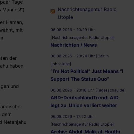
 paar Tage
Nachrichtenagentur Radio
s Mannes!“)
Utopie
ter Haman,
rwähnt, mit
06.08.2026 - 20:29 Uhr
em
[Nachrichtenagentur Radio Utopie]
Nachrichten / News
06.08.2026 - 20:24 Uhr [Caitlin
hten der
Johnstone]
jahu haben,
“I’m Not Political” Just Means “I
Support The Status Quo”
ngen und
06.08.2026 - 20:18 Uhr [Tagesschau.de]
ARD-DeutschlandTrend: AfD
legt zu, Union verliert weiter
sländische
t dem
06.08.2026 - 17:22 Uhr
nd Netanjahu
[Nachrichtenagentur Radio Utopie]
Archiv: Abdul-Malik al-Houthi