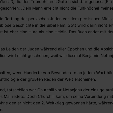
le saß, die den Triumph ihres Gatten sichtbar genoss. (Ein
angeschrien: „Dein Mann erreicht nicht die Fußknöchel meine
die Rettung der persischen Juden vor dem persischen Minis
ubiose Geschichte in die Bibel kam. Gott wird darin nicht e
st ist eher eine Hure als eine Heldin. Das Buch endet mit d
 das Leiden der Juden während aller Epochen und die Absic
dies wird nicht geschehen, weil wir diesmal Benjamin Netan
 halten, wenn Hunderte von Bewunderern an jedem Wort hä
 Anthologie der größten Reden der Welt erscheinen.
Und, tatsächlich war Churchill vor Netanjahu der einzige au
tes Mal redete. Doch Churchill kam, um seine Verbindung mi
, ohne den er nicht den 2. Weltkrieg gewonnen hätte, währe
n.