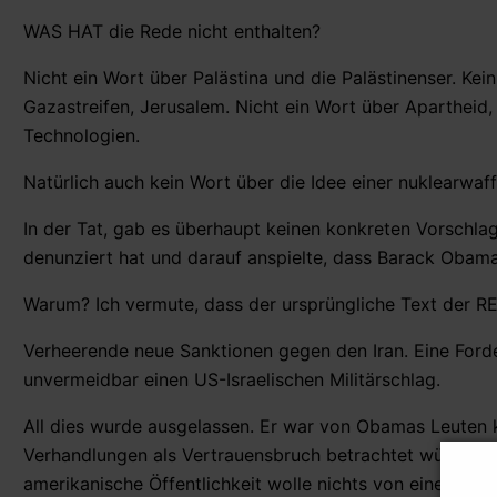
WAS HAT die Rede nicht enthalten?
Nicht ein Wort über Palästina und die Palästinenser. Ke
Gazastreifen, Jerusalem. Nicht ein Wort über Apartheid,
Technologien.
Natürlich auch kein Wort über die Idee einer nuklearwaff
In der Tat, gab es überhaupt keinen konkreten Vorschla
denunziert hat und darauf anspielte, dass Barack Obama 
Warum? Ich vermute, dass der ursprüngliche Text der RE
Verheerende neue Sanktionen gegen den Iran. Eine Forde
unvermeidbar einen US-Israelischen Militärschlag.
All dies wurde ausgelassen. Er war von Obamas Leuten k
Verhandlungen als Vertrauensbruch betrachtet würde. E
amerikanische Öffentlichkeit wolle nichts von einem neu