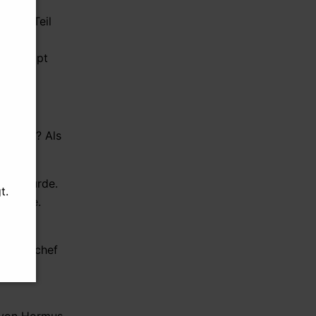
ilige Teil
lich
überhaupt
 bomben? Als
eben würde.
t.
n würde.
alstabschef
en