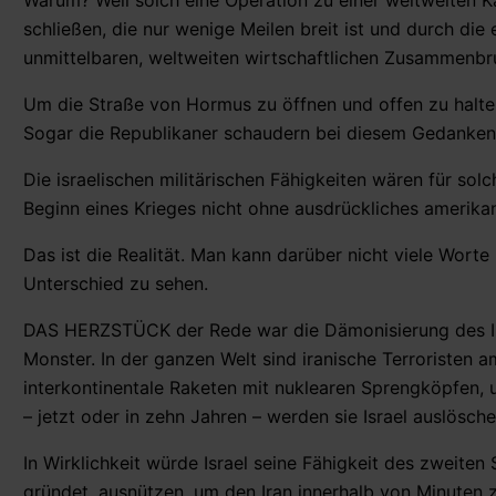
Warum? Weil solch eine Operation zu einer weltweiten K
schließen, die nur wenige Meilen breit ist und durch di
unmittelbaren, weltweiten wirtschaftlichen Zusammenbr
Um die Straße von Hormus zu öffnen und offen zu halten
Sogar die Republikaner schaudern bei diesem Gedanken
Die israelischen militärischen Fähigkeiten wären für sol
Beginn eines Krieges nicht ohne ausdrückliches amerika
Das ist die Realität. Man kann darüber nicht viele Wort
Unterschied zu sehen.
DAS HERZSTÜCK der Rede war die Dämonisierung des Iran
Monster. In der ganzen Welt sind iranische Terroristen
interkontinentale Raketen mit nuklearen Sprengköpfen
– jetzt oder in zehn Jahren – werden sie Israel auslösche
In Wirklichkeit würde Israel seine Fähigkeit des zweiten
gründet, ausnützen, um den Iran innerhalb von Minuten z