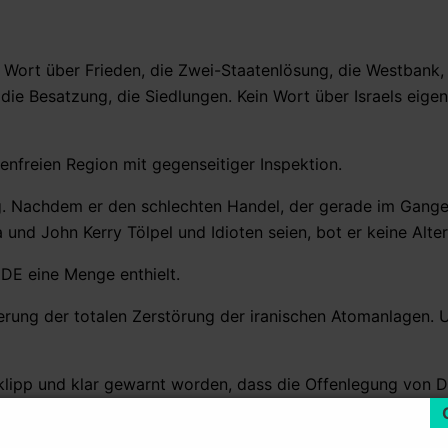
in Wort über Frieden, die Zwei-Staatenlösung, die Westbank,
 die Besatzung, die Siedlungen. Kein Wort über Israels eige
enfreien Region mit gegenseitiger Inspektion.
g. Nachdem er den schlechten Handel, der gerade im Gange 
und John Kerry Tölpel und Idioten seien, bot er keine Alter
DE eine Menge enthielt.
rung der totalen Zerstörung der iranischen Atomanlagen. 
lipp und klar gewarnt worden, dass die Offenlegung von De
r war von seinen republikanischen Gastgebern gewarnt wor
en Krieg hören.