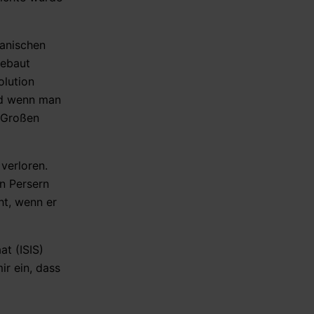
ranischen
gebaut
olution
Und wenn man
n Großen
verloren.
n Persern
ht, wenn er
at (ISIS)
ir ein, dass