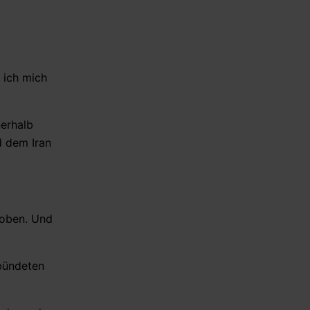
 ich mich
erhalb
d dem Iran
hoben. Und
rbündeten