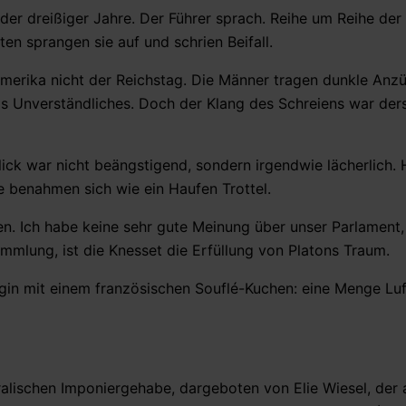
 der dreißiger Jahre. Der Führer sprach. Reihe um Reihe der
ten sprangen sie auf und schrien Beifall.
Amerika nicht der Reichstag. Die Männer tragen dunkle Anzü
as Unverständliches. Doch der Klang des Schreiens war ders
ick war nicht beängstigend, sondern irgendwie lächerlich. 
e benahmen sich wie ein Haufen Trottel.
en. Ich habe keine sehr gute Meinung über unser Parlament
ammlung, ist die Knesset die Erfüllung von Platons Traum.
in mit einem französischen Souflé-Kuchen: eine Menge Luf
ralischen Imponiergehabe, dargeboten von Elie Wiesel, der 