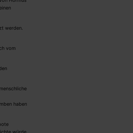
e von Hormus
einen
zt werden.
lich vom
 den
nmenschliche
bomben haben
oote
hichte würde