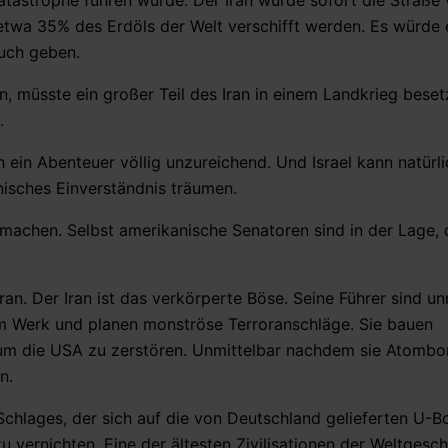
atastrophe führen würde. Der Iran würde sofort die Straß
e etwa 35% des Erdöls der Welt verschifft werden. Es würde 
uch geben.
, müsste ein großer Teil des Iran in einem Landkrieg beset
.
ch ein Abenteuer völlig unzureichend. Und Israel kann natür
nisches Einverständnis träumen.
e machen. Selbst amerikanische Senatoren sind in der Lage,
. Der Iran ist das verkörperte Böse. Seine Führer sind u
 am Werk und planen monströse Terroranschläge. Sie bauen
, um die USA zu zerstören. Unmittelbar nachdem sie Atom
n.
 Schlages, der sich auf die von Deutschland gelieferten U-B
u vernichten. Eine der ältesten Zivilisationen der Weltgesc