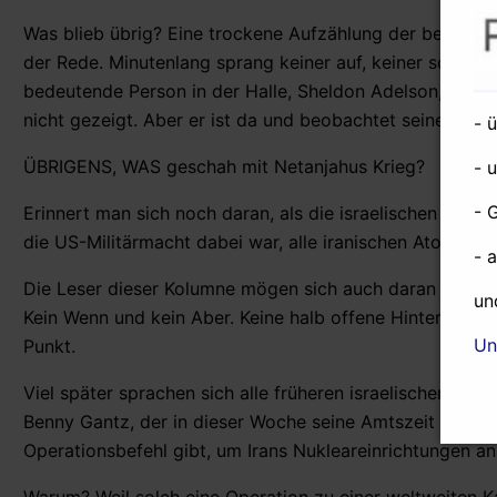
Was blieb übrig? Eine trockene Aufzählung der bekannte
der Rede. Minutenlang sprang keiner auf, keiner schrie Be
bedeutende Person in der Halle, Sheldon Adelson, der 
nicht gezeigt. Aber er ist da und beobachtet seinen Die
- 
ÜBRIGENS, WAS geschah mit Netanjahus Krieg?
- 
- 
Erinnert man sich noch daran, als die israelischen Vert
die US-Militärmacht dabei war, alle iranischen Atomanla
- 
Die Leser dieser Kolumne mögen sich auch daran erinner
un
Kein Wenn und kein Aber. Keine halb offene Hintertür fü
Un
Punkt.
Viel später sprachen sich alle früheren israelischen Mil
Benny Gantz, der in dieser Woche seine Amtszeit beendete
Operationsbefehl gibt, um Irans Nukleareinrichtungen an