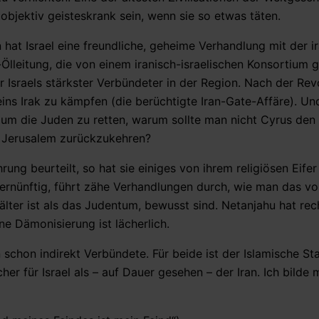
jektiv geisteskrank sein, wenn sie so etwas täten.
n hat Israel eine freundliche, geheime Verhandlung mit der i
-Ölleitung, die von einem iranisch-israelischen Konsortium 
r Israels stärkster Verbündeter in der Region. Nach der Rev
ins Irak zu kämpfen (die berüchtigte Iran-Gate-Affäre). 
 um die Juden zu retten, warum sollte man nicht Cyrus de
h Jerusalem zurückzukehren?
g beurteilt, so hat sie einiges von ihrem religiösen Eifer 
vernünftig, führt zähe Verhandlungen durch, wie man das vo
 älter ist als das Judentum, bewusst sind. Netanjahu hat rec
ine Dämonisierung ist lächerlich.
 schon indirekt Verbündete. Für beide ist der Islamische Sta
er für Israel als – auf Dauer gesehen – der Iran. Ich bilde m