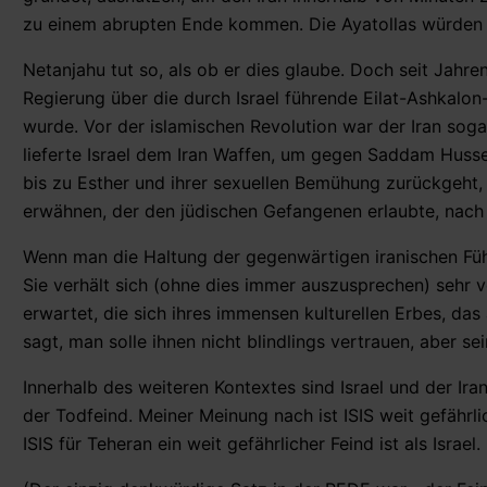
zu einem abrupten Ende kommen. Die Ayatollas würden ob
Netanjahu tut so, als ob er dies glaube. Doch seit Jahre
Regierung über die durch Israel führende Eilat-Ashkalon
wurde. Vor der islamischen Revolution war der Iran soga
lieferte Israel dem Iran Waffen, um gegen Saddam Husse
bis zu Esther und ihrer sexuellen Bemühung zurückgeht,
erwähnen, der den jüdischen Gefangenen erlaubte, nac
Wenn man die Haltung der gegenwärtigen iranischen Führun
Sie verhält sich (ohne dies immer auszusprechen) sehr 
erwartet, die sich ihres immensen kulturellen Erbes, das
sagt, man solle ihnen nicht blindlings vertrauen, aber se
Innerhalb des weiteren Kontextes sind Israel und der Iran
der Todfeind. Meiner Meinung nach ist ISIS weit gefährlich
ISIS für Teheran ein weit gefährlicher Feind ist als Israel.