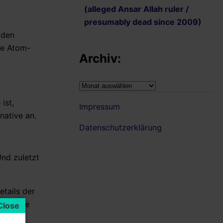
(alleged Ansar Allah ruler /
presumably dead since 2009)
 den
ne Atom-
Archiv:
Archiv:
ist,
Impressum
native an.
Datenschutzerklärung
Und zuletzt
tails der
den, die