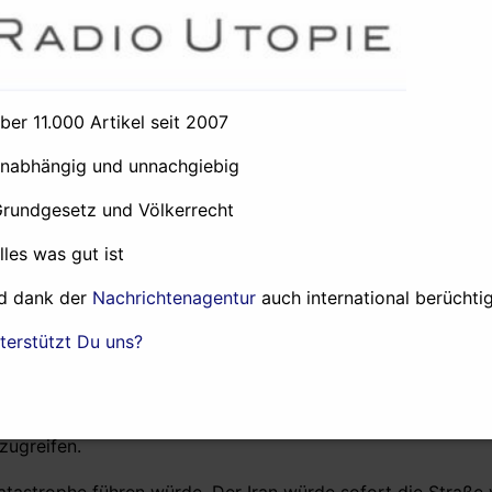
n Fakten über die Verhandlungen. Es war der einzige langwe
ifall. Elie Wiesel wurde schlafend gezeigt. Die einzige wirk
Besitzer der Kongress-Republikaner und Netanjahus, wurde 
ner genau.
über 11.000 Artikel seit 2007
unabhängig und unnachgiebig
Grundgesetz und Völkerrecht
eidigungskräfte dabei waren, den Iran in tausend Stücke zu
gen zu zerstören?
alles was gut ist
n, dass ich vor Jahren versicherte, dass es keinen Krieg g
d dank der
Nachrichtenagentur
auch international berüchtig
r einen Rückzug. Ich versicherte, dass es keinen Krieg gebe
terstützt Du uns?
itär- und Nachrichtendienstchefs gegen den Krieg aus. Gener
, hat enthüllt, dass es nicht einmal einen Entwurf für ein
zugreifen.