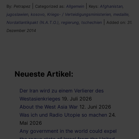
|
|
By:
Petrapez
Categorized as:
Allgemein
Keys:
Afghanistan
,
jugoslawien
,
kosovo
,
Kriegs- / Verteidigungsministerien
,
medaille
,
|
Nordatlantikpakt (N.A.T.O.)
,
regierung
,
tschechien
Added on:
31.
Dezember 2014
Neueste Artikel:
Der Iran wird zu einem Verlierer des
Westasienkrieges
19. Juli 2026
About the West Asia War
12. Juni 2026
Was ich und Radio Utopie so machen
24.
Mai 2026
Any government in the world could expel
the rogue state of Israel from the United