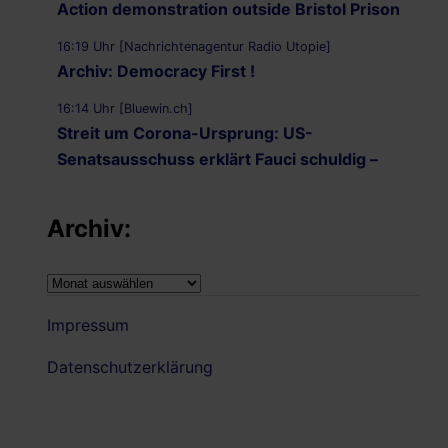
Action demonstration outside Bristol Prison
16:19 Uhr [Nachrichtenagentur Radio Utopie]
Archiv: Democracy First !
16:14 Uhr [Bluewin.ch]
Streit um Corona-Ursprung: US-
Senatsausschuss erklärt Fauci schuldig –
kommt er jetzt vor Gericht?
Archiv:
16:11 Uhr [CNN]
Senate panel votes to hold Fauci in contempt
of Congress
Archiv:
05.08.2026 - 22:02 Uhr [Nachrichtenagentur Radio
Impressum
Utopie]
Nachrichtenagentur Radio Utopie
Datenschutzerklärung
05.08.2026 - 21:52 Uhr [Wafa.ps]
Israel advances new colonial plan that