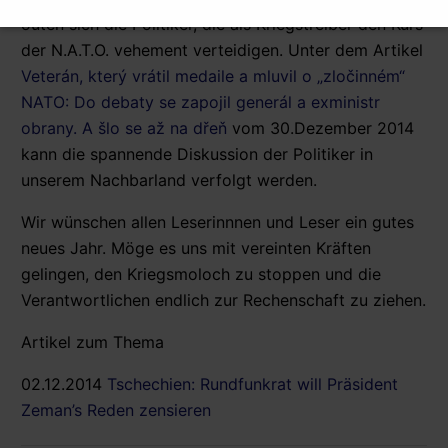
outen sich die Politiker, die als Kriegstreiber den Kurs
der N.A.T.O. vehement verteidigen. Unter dem Artikel
Veterán, který vrátil medaile a mluvil o „zločinném“
NATO: Do debaty se zapojil generál a exministr
obrany. A šlo se až na dřeň
vom 30.Dezember 2014
kann die spannende Diskussion der Politiker in
unserem Nachbarland verfolgt werden.
Wir wünschen allen Leserinnnen und Leser ein gutes
neues Jahr. Möge es uns mit vereinten Kräften
gelingen, den Kriegsmoloch zu stoppen und die
Verantwortlichen endlich zur Rechenschaft zu ziehen.
Artikel zum Thema
02.12.2014
Tschechien: Rundfunkrat will Präsident
Zeman’s Reden zensieren