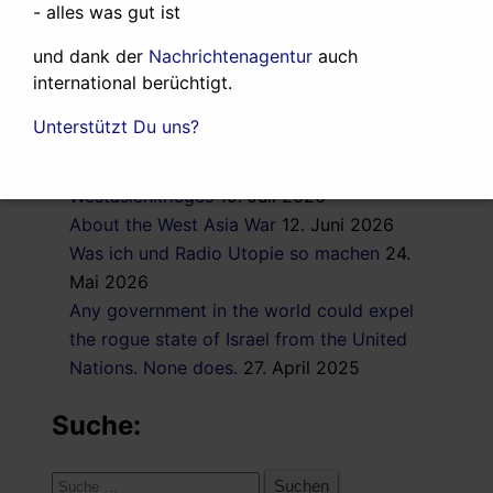
- alles was gut ist
und dank der
Nachrichtenagentur
auch
international berüchtigt.
Neueste Artikel:
Unterstützt Du uns?
Der Iran wird zu einem Verlierer des
Westasienkrieges
19. Juli 2026
About the West Asia War
12. Juni 2026
Was ich und Radio Utopie so machen
24.
Mai 2026
Any government in the world could expel
the rogue state of Israel from the United
Nations. None does.
27. April 2025
Suche:
Suche