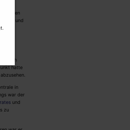
Iran-Oman understanding on
Hormuz ‘on verge of being
 160 zähen
finalised’: Iran’s deputy foreign
spalten und
minister
t.
05.08.2026 - 19:43 Uhr [Middle East
Eye]
US not directly updating Israel
zig Mal
on talks with Iran: Report
 es noch
unkt hatte
05.08.2026 - 19:39 Uhr [Middle East
r abzusehen.
Eye]
US removes sanctions from
trale in
three IRGC-linked entities
ngs war der
rates
und
s zu
ren war er