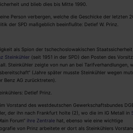
herheit und blieb dies bis Mitte 1990.
e eine Person verbergen, welche die Geschicke der letzten 2
itik der SPD maßgeblich beeinflußte: Detlef W. Prinz.
igkeit als Spion der tschechoslowakischen Staatssicherheit 
z Steinkühler
(seit 1951 in der SPD) den Posten des Vorsit
l. Steinkühler zeigte von nun an bei Tarifverhandlungen, w
sbereitschaft“ (Jahre später musste Steinkühler wegen mu
er Benz AG zurücktreten).
nkühlers: Detlef Prinz.
m im Vorstand des westdeutschen Gewerkschaftsbundes DG
r, der ihn nach Frankfurt holte (2), wo die im IG Metall in
S
Main Forum“
ihre Zentrale
hat, ebenso wie eine wichtige
ografie von Prinz arbeitete er dort als Steinkühlers Vorstan