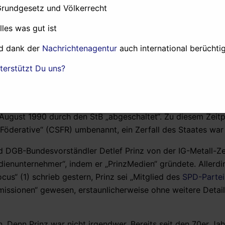
endlich vom Tisch komme.
Grundgesetz und Völkerrecht
 durch Krupp, mit direkter Hilfe aus IG Metall und SPD, in
alles was gut ist
 durchgedrückt, nämlich um die unliebsame Belegschaft zu 
d dank der
Nachrichtenagentur
auch international berüchtig
 endlich loszuwerden.
terstützt Du uns?
bis zum Fall der Berliner Mauer im November 1989 rund zwan
lowakischen Staatssicherheit. Nach dem Fall der Mauer gab
 August 1990 durch den StB „abgeschaltet“. Zu diesem Zeitp
 Föderative“ (CSFR) umbenannt, ein Zerfall des Staates wa
 DGB-Bundesvorständler Detlef Prinz von der IG-Metall-Zen
ienunternehmer“, indem er „PrinzMedien“ gründete. Allerdi
cus“ (1) schrieb gestern, Prinz sei „Mitglied des
SPD-Partei
issionen“ gewesen, erstaunlicherweise ohne weitere Detail
 Denn Prinz war nicht irgendwer. Bereits seit den 70er Jah