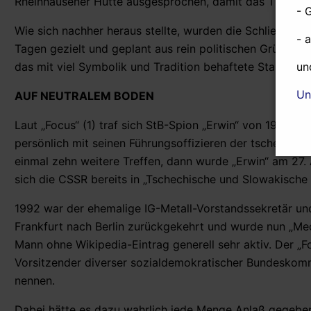
Rheinhausener Hütte ausgesprochen, damit das Thema 
- 
Wie sich nachher heraus stellte, wurden die Schließungen
- 
Tagen gezielt und geplant aus rein politischen Gründen
un
das mit viel Symbolik und Tradition behaftete Stahlwerk
Un
AUF NEUTRALEM BODEN
Laut „Focus“ (1) traf sich StB-Spion „Erwin“ von 1986 
persönlich mit seinen Führungsoffizieren der tschechos
einmal zehn weitere Treffen, dann wurde „Erwin“ am 27.
sich die CSSR bereits in „Tschechische und Slowakische
1992 war der ehemalige IG-Metall-Vorstandssekretär und
Frankfurt nach Berlin zurückgekehrt und wurde nun „Med
Mann ohne Wikipedia-Eintrag generell sehr aktiv. Der „Fo
Vorsitzender diverser sozialdemokratischer Bundeskomm
nennen.
Dabei hätte es dazu wahrlich jede Menge Anlaß gegeben.