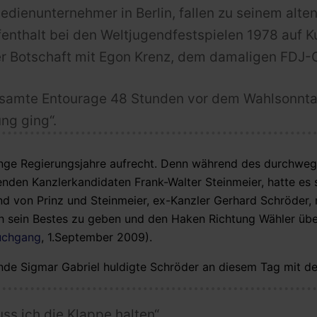
Medienunternehmer in Berlin, fallen zu seinem alte
thalt bei den Weltjugendfestspielen 1978 auf Ku
er Botschaft mit Egon Krenz, dem damaligen FDJ-Ch
gesamte Entourage 48 Stunden vor dem Wahlsonnta
ng ging“.
 lange Regierungsjahre aufrecht. Denn während des durchweg
den Kanzlerkandidaten Frank-Walter Steinmeier, hatte es 
von Prinz und Steinmeier, ex-Kanzler Gerhard Schröder, 
ch sein Bestes zu geben und den Haken Richtung Wähler üb
auchgang
, 1.September 2009).
de Sigmar Gabriel huldigte Schröder an diesem Tag mit d
ss ich die Klappe halten“