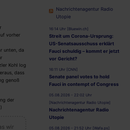
Nachrichtenagentur Radio
Utopie
r
16:14 Uhr [Bluewin.ch]
uf vorher
Streit um Corona-Ursprung:
US-Senatsausschuss erklärt
r unten, da
Fauci schuldig – kommt er jetzt
ur
vor Gericht?
ler Kohl log
16:11 Uhr [CNN]
heraus, dass
Senate panel votes to hold
ung genoß
Fauci in contempt of Congress
05.08.2026 - 22:02 Uhr
ng der
[Nachrichtenagentur Radio Utopie]
)
Nachrichtenagentur Radio
Utopie
as wir
05.08.2026 - 21:52 Uhr [Wafa.ps]