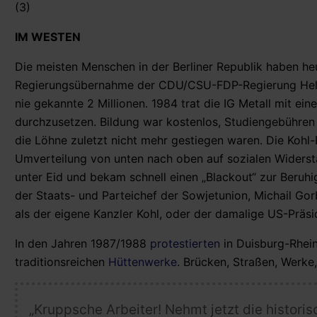
(3)
IM WESTEN
Die meisten Menschen in der Berliner Republik haben heu
Regierungsübernahme der CDU/CSU-FDP-Regierung Helmut
nie gekannte 2 Millionen. 1984 trat die IG Metall mit ei
durchzusetzen. Bildung war kostenlos, Studiengebühren 
die Löhne zuletzt nicht mehr gestiegen waren. Die Kohl-
Umverteilung von unten nach oben auf sozialen Widers
unter Eid und bekam schnell einen „Blackout“ zur Beruhig
der Staats- und Parteichef der Sowjetunion, Michail G
als der eigene Kanzler Kohl, oder der damalige US-Präs
In den Jahren 1987/1988
protestierten
in Duisburg-Rhei
traditionsreichen
Hüttenwerke
. Brücken, Straßen, Werke
„Kruppsche Arbeiter! Nehmt jetzt die histori