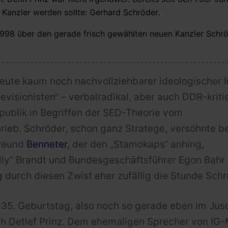
Kanzler werden sollte: Gerhard Schröder.
 1998 über den gerade frisch gewählten neuen Kanzler Schr
heute kaum noch nachvollziehbarer ideologischer 
Revisionisten“ – verbalradikal, aber auch DDR-kriti
publik in Begriffen der SED-Theorie vom
rieb. Schröder, schon ganz Stratege, versöhnte b
Freund
Benneter
, der den „Stamokaps“ anhing,
illy“ Brandt und Bundesgeschäftsführer Egon Bah
 durch diesen Zwist eher zufällig die Stunde Schr
35. Geburtstag, also noch so gerade eben im Juso
h Detlef Prinz. Dem ehemaligen Sprecher von IG-