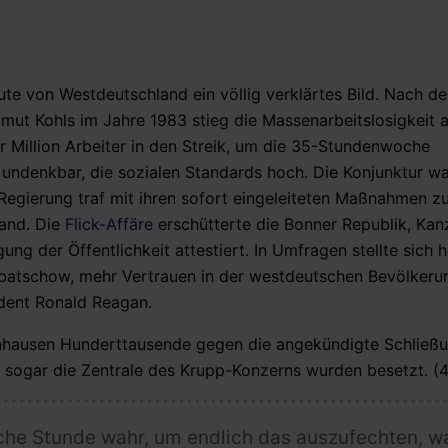
te von Westdeutschland ein völlig verklärtes Bild. Nach de
 Kohls im Jahre 1983 stieg die Massenarbeitslosigkeit a
ner Million Arbeiter in den Streik, um die 35-Stundenwoche
undenkbar, die sozialen Standards hoch. Die Konjunktur wa
Regierung traf mit ihren sofort eingeleiteten Maßnahmen z
tand. Die
Flick-Affäre
erschütterte die Bonner Republik, Kanz
ung der Öffentlichkeit attestiert. In Umfragen stellte sich 
orbatschow, mehr Vertrauen in der westdeutschen Bevölker
ident Ronald Reagan.
nhausen Hunderttausende gegen die angekündigte Schließu
, sogar die Zentrale des Krupp-Konzerns wurden besetzt. (4
sche Stunde wahr, um endlich das auszufechten, w