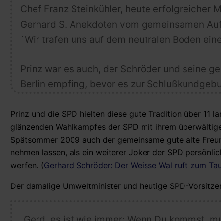
Chef Franz Steinkühler, heute erfolgreicher 
Gerhard S. Anekdoten vom gemeinsamen Aufen
`Wir trafen uns auf dem neutralen Boden ein
Prinz war es auch, der Schröder und seine 
Berlin empfing, bevor es zur Schlußkundgebu
Prinz und die SPD hielten diese gute Tradition über 11
glänzenden Wahlkampfes der SPD mit ihrem überwältigen
Spätsommer 2009 auch der gemeinsame gute alte Freund 
nehmen lassen, als ein weiterer Joker der SPD persönli
werfen. (
Gerhard Schröder: Der Weisse Wal ruft zum T
Der damalige Umweltminister und heutige SPD-Vorsitzen
„Gerd, es ist wie immer: Wenn Du kommst, mu