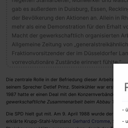
riegelten Stahlarbeiter, Müllwerker und Mas
gab es außerdem in Duisburg, Essen, Recklin
der Bevölkerung den Aktionen an. Allein in
mehr als eine Demonstration für den Erhalt 
Macht der gewerkschaftlich organisierten Ar
Allgemeine Zeitung von „generalstreikähnlic
Fraktionvorsitzender der im Düsseldorfer La
vorrevolutionäre Zustände erinnert fühlte.“
Die zentrale Rolle in der Befriedung dieser Arbeiterprotes
seinem Sprecher Detlef Prinz. Steinkühler war erst 14 
1987 hatte er einen Deal mit den Konzernverbänden abg
gewerkschaftliche Zusammenarbeit beim Abbau Tausender
- 
Die SPD hielt gut mit. Am 9. April 1988 wurde der Mitsc
- 
erklärte Krupp-Stahl-Vorstand
Gerhard Cromme
, SPD-Po