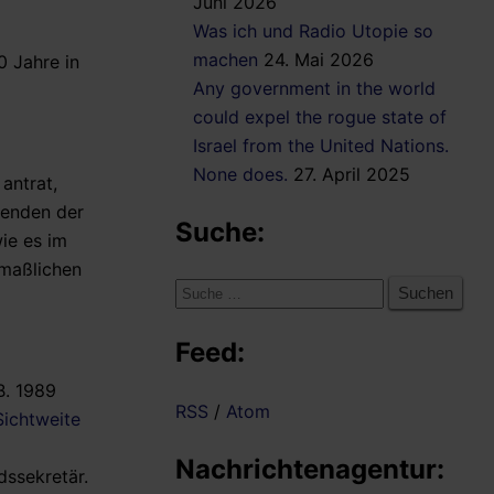
Juni 2026
Was ich und Radio Utopie so
machen
24. Mai 2026
0 Jahre in
Any government in the world
could expel the rogue state of
Israel from the United Nations.
None does.
27. April 2025
antrat,
zenden der
Suche:
ie es im
tmaßlichen
Suche
nach:
Feed:
B. 1989
RSS
/
Atom
ichtweite
Nachrichtenagentur:
dssekretär.