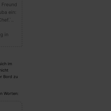
n Freund
ba ein:
ef.`..
g in
sich im
nicht
er Bord zu
en Worten: