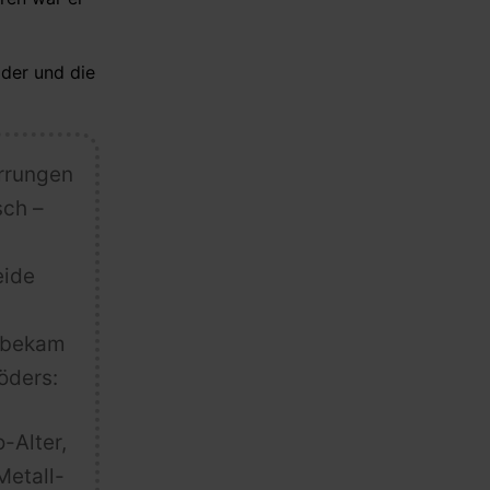
öder und die
Irrungen
sch –
eide
r bekam
öders:
-Alter,
Metall-