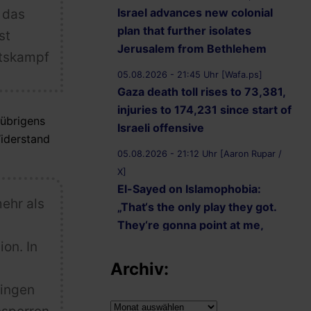
Israel advances new colonial
 das
plan that further isolates
st
Jerusalem from Bethlehem
itskampf
05.08.2026 - 21:45 Uhr [Wafa.ps]
Gaza death toll rises to 73,381,
injuries to 174,231 since start of
 übrigens
Israeli offensive
Widerstand
05.08.2026 - 21:12 Uhr [Aaron Rupar /
X]
El-Sayed on Islamophobia:
ehr als
„That‘s the only play they got.
They‘re gonna point at me,
they‘re gonna point at my
on. In
name, like, ‚Wow, he‘s
Archiv:
different.‘ That‘s the best you
tingen
got?
Archiv: