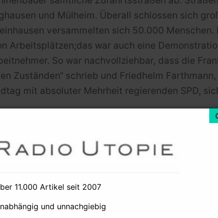
chinenbauer sämtliche Zufahrtsstraßen ab. Straße
ghausen und Mülheim. Überall schlossen sich groß
 Rheinhausen versammelten sich 50.000 Menschen.
von Arbeitsplätzen;das war auch eine Demonstratio
beitnehmer. So war nachvollziehbar, dass die
Fran
hen Zuständen“ schrieb und Friedhelm Farthmann,
ndtag mit absoluter Mehrheit regierenden SPD, sic
te spielte die IG Metall – allen voran ihr Chef Franz Steinkü
Tage nach Beginn der Streiks überhaupt vor Ort erschienen.
eschlossen, in dem er, gegen nichtssagende Versprechen,
„
 von Arbeitsplätzen in Aussicht gestellt“
hatte
.
über 11.000 Artikel seit 2007
hnitt eines per Autotelefon geführten Gesprächs bekannt. I
unabhängig und unnachgiebig
litiker hätten sich für eine möglichst rasche Schließung de