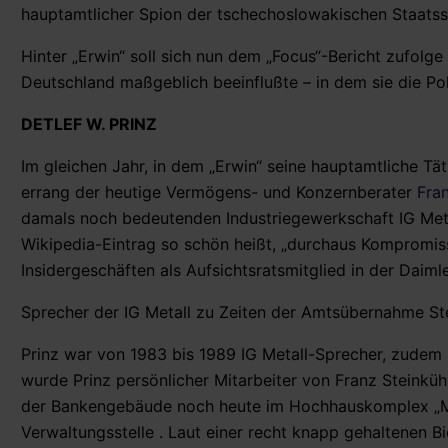
hauptamtlicher Spion der tschechoslowakischen Staatssic
Hinter „Erwin“ soll sich nun dem „Focus“-Bericht zufolg
Deutschland maßgeblich beeinflußte – in dem sie die Pol
DETLEF W. PRINZ
Im gleichen Jahr, in dem „Erwin“ seine hauptamtliche Tät
errang der heutige Vermögens- und Konzernberater
Fran
damals noch bedeutenden Industriegewerkschaft IG Metal
Wikipedia-Eintrag so schön heißt, „durchaus Kompromis
Insidergeschäften als Aufsichtsratsmitglied in der Daiml
Sprecher der IG Metall zu Zeiten der Amtsübernahme Stei
Prinz war von 1983 bis 1989 IG Metall-Sprecher, zude
wurde Prinz persönlicher Mitarbeiter von Franz Steinkühle
der Bankengebäude noch heute im Hochhauskomplex „
Verwaltungsstelle . Laut einer recht knapp gehaltenen Bi