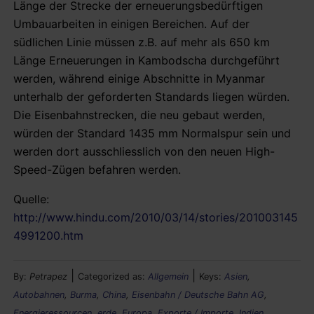
Länge der Strecke der erneuerungsbedürftigen
Umbauarbeiten in einigen Bereichen. Auf der
südlichen Linie müssen z.B. auf mehr als 650 km
Länge Erneuerungen in Kambodscha durchgeführt
werden, während einige Abschnitte in Myanmar
unterhalb der geforderten Standards liegen würden.
Die Eisenbahnstrecken, die neu gebaut werden,
würden der Standard 1435 mm Normalspur sein und
werden dort ausschliesslich von den neuen High-
Speed-Zügen befahren werden.
Quelle:
http://www.hindu.com/2010/03/14/stories/201003145
4991200.htm
|
|
By:
Petrapez
Categorized as:
Allgemein
Keys:
Asien
,
Autobahnen
,
Burma
,
China
,
Eisenbahn / Deutsche Bahn AG
,
Energieressourcen
,
erde
,
Europa
,
Exporte / Importe
,
Indien
,