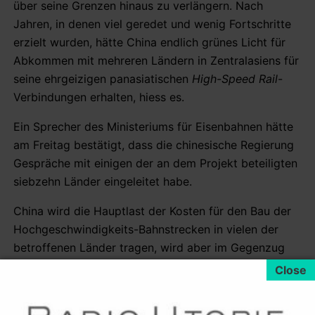
über seine Grenzen hinaus zu verlängern. Nach
Jahren, in denen viel geredet und wenig Fortschritte
erzielt wurden, hätte China endlich grünes Licht für
Abkommen mit mehreren Ländern in Zentralasiens für
seine ehrgeizigen panasiatischen
High-Speed Rail
-
Verbindungen erhalten, hiess es.
Ein Sprecher des Ministeriums für Eisenbahnen hätte
am Freitag bestätigt, dass die chinesische Regierung
Gespräche mit einigen der an dem Projekt beteiligten
siebzehn Länder eingeleitet habe.
China wird die Hauptlast der Kosten für den Bau der
Hochgeschwindigkeits-Bahnstrecken in vielen der
betroffenen Länder tragen, wird aber im Gegenzug
Zugang zu den Energieressourcen in einer
vorgeschlagenen „Ressourcen für die Technologie“-
Regelung vereinbaren.