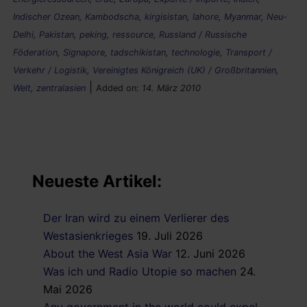
Indischer Ozean
,
Kambodscha
,
kirgisistan
,
lahore
,
Myanmar
,
Neu-
Delhi
,
Pakistan
,
peking
,
ressource
,
Russland / Russische
Föderation
,
Signapore
,
tadschikistan
,
technologie
,
Transport /
Verkehr / Logistik
,
Vereinigtes Königreich (UK) / Großbritannien
,
|
Welt
,
zentralasien
Added on:
14. März 2010
Neueste Artikel:
Der Iran wird zu einem Verlierer des
Westasienkrieges
19. Juli 2026
About the West Asia War
12. Juni 2026
Was ich und Radio Utopie so machen
24.
Mai 2026
Any government in the world could expel