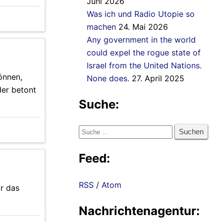
Juni 2026
Was ich und Radio Utopie so
machen
24. Mai 2026
Any government in the world
could expel the rogue state of
Israel from the United Nations.
önnen,
None does.
27. April 2025
der betont
Suche:
Suche
nach:
Feed:
RSS
/
Atom
r das
Nachrichtenagentur: