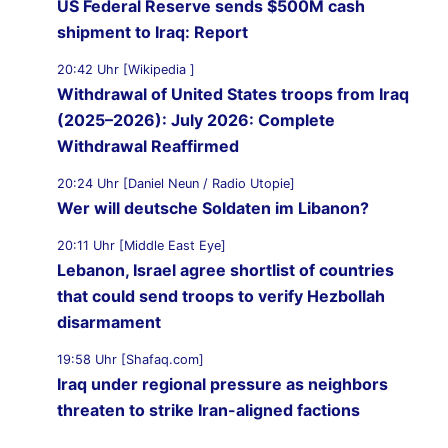
US Federal Reserve sends $500M cash
shipment to Iraq: Report
20:42 Uhr [Wikipedia ]
Withdrawal of United States troops from Iraq
(2025–2026): July 2026: Complete
Withdrawal Reaffirmed
20:24 Uhr [Daniel Neun / Radio Utopie]
Wer will deutsche Soldaten im Libanon?
20:11 Uhr [Middle East Eye]
Lebanon, Israel agree shortlist of countries
that could send troops to verify Hezbollah
disarmament
19:58 Uhr [Shafaq.com]
Iraq under regional pressure as neighbors
threaten to strike Iran-aligned factions
19:49 Uhr [Middle East Eye]