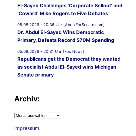
El-Sayed Challenges ‘Corporate Sellout’ and
‘Coward’ Mike Rogers to Five Debates
05.08.2026 - 20:36 Uhr [AbdulForSenate.com]
Dr. Abdul El-Sayed Wins Democratic
Primary, Defeats Record $70M Spending
05.08.2026 - 20:31 Uhr [Fox News]
Republicans get the Democrat they wanted
as socialist Abdul El-Sayed wins Michigan
Senate primary
05.08.2026 - 19:59 Uhr [Al Jazeera]
Iran-Oman understanding on Hormuz ‘on
Archiv:
verge of being finalised’: Iran’s deputy
foreign minister
Archiv:
05.08.2026 - 19:43 Uhr [Middle East Eye]
Impressum
US not directly updating Israel on talks with