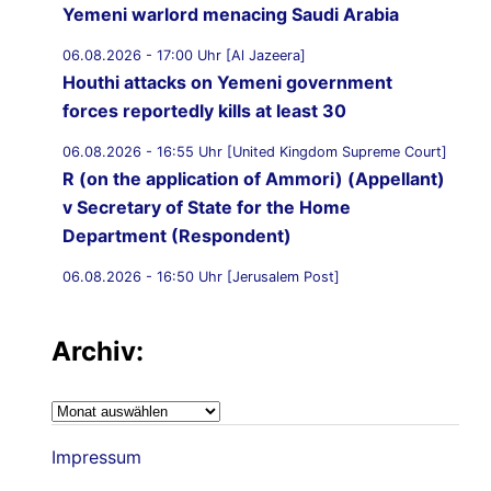
Yemeni warlord menacing Saudi Arabia
06.08.2026 - 17:00 Uhr [Al Jazeera]
Houthi attacks on Yemeni government
forces reportedly kills at least 30
06.08.2026 - 16:55 Uhr [United Kingdom Supreme Court]
R (on the application of Ammori) (Appellant)
v Secretary of State for the Home
Department (Respondent)
06.08.2026 - 16:50 Uhr [Jerusalem Post]
UK Supreme Court to hear appeal over
Palestine Action proscription in November
Archiv:
06.08.2026 - 16:40 Uhr [Bristol247.com]
14 peaceful protesters arrested at Palestine
Archiv:
Action demonstration outside Bristol Prison
Impressum
06.08.2026 - 16:19 Uhr [Nachrichtenagentur Radio