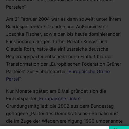
Parteien“.
Am 21.Februar 2004 war es dann soweit: unter ihrem
Bundespartei-Vorsitzenden und Außenminister
Joschka Fischer, sowie den bis heute dominierenden
Funktionären Jürgen Trittin, Renate Künast und
Claudia Roth, hatte die einflussreiche deutsche
Regierungspartei entscheidenden Einfluß bei der
Transformation der „Europäischen Föderation Grüner
Parteien“ zur Einheitspartei
„Europäische Grüne
Partei“
.
Nur Monate später: am 8.Mai gründet sich die
Einheitspartei
„Europäische Linke“
.
Gründungsmitglied: die 2002 aus dem Bundestag
geflogene „Partei des Demokratischen Sozialismus“,
die im Zuge der Wiedervereinigung 1990 umbenannte
ehemalige „Sozialistische Einheitspartei“ SED der