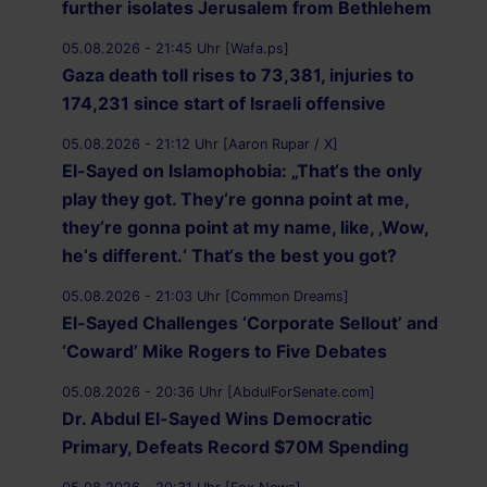
further isolates Jerusalem from Bethlehem
05.08.2026 - 21:45 Uhr [Wafa.ps]
Gaza death toll rises to 73,381, injuries to
174,231 since start of Israeli offensive
05.08.2026 - 21:12 Uhr [Aaron Rupar / X]
El-Sayed on Islamophobia: „That‘s the only
play they got. They‘re gonna point at me,
they‘re gonna point at my name, like, ‚Wow,
he‘s different.‘ That‘s the best you got?
05.08.2026 - 21:03 Uhr [Common Dreams]
El-Sayed Challenges ‘Corporate Sellout’ and
‘Coward’ Mike Rogers to Five Debates
05.08.2026 - 20:36 Uhr [AbdulForSenate.com]
Dr. Abdul El-Sayed Wins Democratic
Primary, Defeats Record $70M Spending