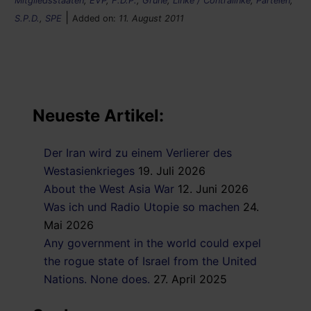
Mitgliedsstaaten
,
EVP
,
F.D.P.
,
Grüne
,
Linke / Contralinke
,
Parteien
,
|
S.P.D.
,
SPE
Added on:
11. August 2011
Neueste Artikel:
Der Iran wird zu einem Verlierer des
Westasienkrieges
19. Juli 2026
About the West Asia War
12. Juni 2026
Was ich und Radio Utopie so machen
24.
Mai 2026
Any government in the world could expel
the rogue state of Israel from the United
Nations. None does.
27. April 2025