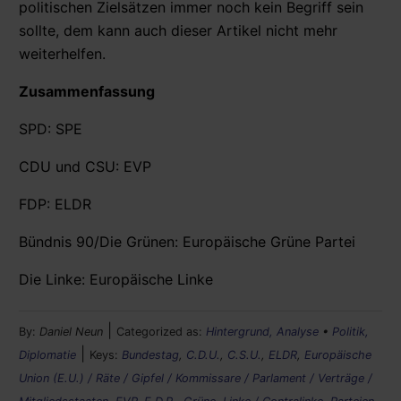
politischen Zielsätzen immer noch kein Begriff sein
sollte, dem kann auch dieser Artikel nicht mehr
weiterhelfen.
Zusammenfassung
SPD: SPE
CDU und CSU: EVP
FDP: ELDR
Bündnis 90/Die Grünen: Europäische Grüne Partei
Die Linke: Europäische Linke
|
By:
Daniel Neun
Categorized as:
Hintergrund, Analyse
•
Politik,
|
Diplomatie
Keys:
Bundestag
,
C.D.U.
,
C.S.U.
,
ELDR
,
Europäische
Union (E.U.) / Räte / Gipfel / Kommissare / Parlament / Verträge /