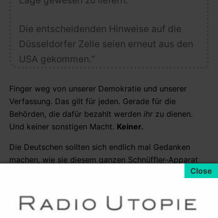
Lage gewesen zu liefern.“
Die entscheidenden Hinweise auf die
Düsseldorfer Zelle seien erneut aus den
USA gekommen.“
Finger weg von unserer Demokratie und unserer
Verfassung. Das gilt für jeden. Gerade für die
Behörden, die dafür bezahlt werden
ihr
zu dienen.
Und keiner sonstigen Macht.
Keiner.
Die Deutschen sollten sich endlich mal Gedanken
machen, wie sie diesem ganzen Schnüffler-Apparat
Mantel und Schlapphut reichen und freundlich zur Tür
hinaus bitten. Die alltägliche Spionage und
Informationskontrolle aller möglichen „Beschützer“ ist
nicht natürlich, sie ist künstlich und politisch. Und das