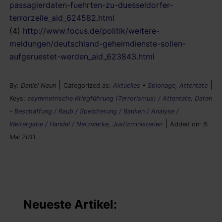
passagierdaten-fuehrten-zu-duesseldorfer-
terrorzelle_aid_624582.html
(4)
http://www.focus.de/politik/weitere-
meldungen/deutschland-geheimdienste-sollen-
aufgeruestet-werden_aid_623843.html
|
|
By:
Daniel Neun
Categorized as:
Aktuelles
•
Spionage, Attentate
Keys:
asymmetrische Kriegführung (Terrorismus) / Attentate
,
Daten
– Beschaffung / Raub / Speicherung / Banken / Analyse /
|
Weitergabe / Handel / Netzwerke
,
Justizministerien
Added on:
6.
Mai 2011
Neueste Artikel: