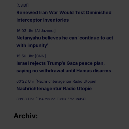
(CSIS)]
Renewed Iran War Would Test Diminished
Interceptor Inventories
16:03 Uhr [Al Jazeera]
Netanyahu believes he can ‘continue to act
with impunity’
15:50 Uhr [CNN]
Israel rejects Trump’s Gaza peace plan,
saying no withdrawal until Hamas disarms
00:22 Uhr [Nachrichtenagentur Radio Utopie]
Nachrichtenagentur Radio Utopie
00:08 Uhr [The Young Turks / Youtube]
Iran Preparing To Fight A FOREVER WAR
Archiv:
08.08.2026 - 23:36 Uhr [Responsible Statecraft]
Surprise strikes signal Iran is digging in for a