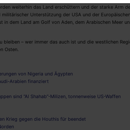
den weiterhin das Land erschüttern und der starke Arm d
nd militärischer Unterstützung der USA und der Europäische
ängst in dem Land am Golf von Aden, dem Arabischen Meer u
u bleiben – wer immer das auch ist und die westlichen Reg
en Osten.
lkerungen von Nigeria und Ägypten
audi-Arabien finanziert
ruppen sind “Al Shahab”-Milizen, tonnenweise US-Waffen
en Krieg gegen die Houthis für beendet
Norden