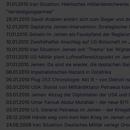
31.01.2010
Iran Situation: Hektisches milliardenschwere
“Verteidigungsarmee”
28.01.2010
Saudi-Arabien erklärt sich zum Sieger und d
12.01.2010
Geplatzte Jemen-Intervention: Strategischer
11.01.2010
Geiseln im Jemen als Faustpfand der Regier
10.01.2010
Zweifelhafter Anschlag auf US-Botschaft im
10.01.2010
Iran Situation: Jemen soll “Thema” bei “Afgh
07.01.2010
US-Militär plant Luftwaffenstützpunkt im Je
07.01.2010
Jemen: Da sind sie wieder, die deutschen Ge
06.01.2010
Imperialistisches Hazard in Ostafrika
05.01.2010
Flug 253 Chronologie: Akt III – von Detroit 
05.01.2010
USA: Statist von Militärdiktator Petraeus kün
03.01.2010
Jemen: Abzug der Diplomaten der USA und Gr
03.01.2010
Umar Farouk Abdul Mutallab – der neue 9/11
03.01.2010
U.S. General Petraeus im Jemen – der Kriegs
28.12.2009
Hände weg vom Iran! Kein Krieg im Jemen un
24.09.2009
Iran Situation: Deutsches Militär verlegt O