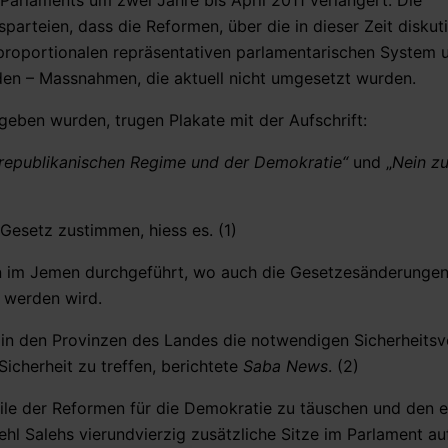
rlaments um zwei Jahre bis April 2011 verlängert. Die
rteien, dass die Reformen, über die in dieser Zeit diskut
proportionalen repräsentativen parlamentarischen System 
den – Massnahmen, die aktuell nicht umgesetzt wurden.
eben wurden, trugen Plakate mit der Aufschrift:
republikanischen Regime und der Demokratie“
und „
Nein zu
Gesetz zustimmen, hiess es. (1)
n im Jemen durchgeführt, wo auch die Gesetzesänderungen
 werden wird.
m in den Provinzen des Landes die notwendigen Sicherheits
icherheit zu treffen, berichtete
Saba News
. (2)
Teile der Reformen für die Demokratie zu täuschen und den 
ehl Salehs vierundvierzig zusätzliche Sitze im Parlament