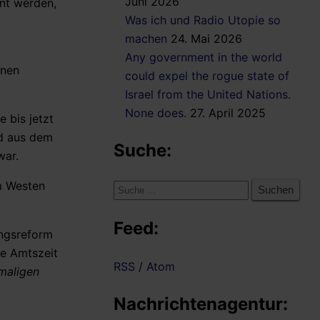
Juni 2026
nt werden,
Was ich und Radio Utopie so
machen
24. Mai 2026
Any government in the world
inen
could expel the rogue state of
Israel from the United Nations.
None does.
27. April 2025
 bis jetzt
nd aus dem
Suche:
war.
om Westen
Suche
nach:
Feed:
ungsreform
le Amtszeit
RSS
/
Atom
maligen
Nachrichtenagentur: