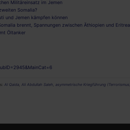
schen Militäreinsatz im Jemen
 zweiten Somalia?
outi und Jemen kämpfen können
Somalia brennt, Spannungen zwischen Äthiopien und Eritrea
mt Öltanker
&SubID=2945&MainCat=6
ys:
Al Qaida
,
Ali Abdullah Saleh
,
asymmetrische Kriegführung (Terrorismus)