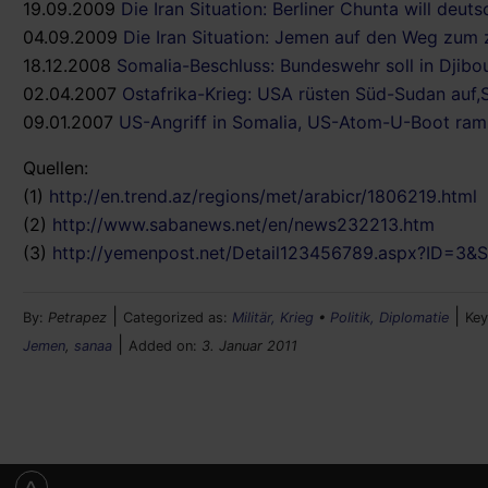
19.09.2009
Die Iran Situation: Berliner Chunta will deut
04.09.2009
Die Iran Situation: Jemen auf den Weg zum
18.12.2008
Somalia-Beschluss: Bundeswehr soll in Djib
02.04.2007
Ostafrika-Krieg: USA rüsten Süd-Sudan auf,
09.01.2007
US-Angriff in Somalia, US-Atom-U-Boot ram
Quellen:
(1)
http://en.trend.az/regions/met/arabicr/1806219.html
(2)
http://www.sabanews.net/en/news232213.htm
(3)
http://yemenpost.net/Detail123456789.aspx?ID=3
|
|
By:
Petrapez
Categorized as:
Militär, Krieg
•
Politik, Diplomatie
Ke
|
Jemen
,
sanaa
Added on:
3. Januar 2011