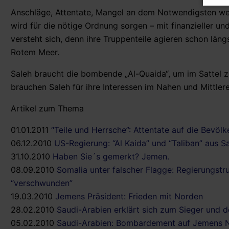
Anschläge, Attentate, Mangel an dem Notwendigsten wer
wird für die nötige Ordnung sorgen – mit finanzieller u
versteht sich, denn ihre Truppenteile agieren schon l
Rotem Meer.
Saleh braucht die bombende „Al-Quaida“, um im Sattel z
brauchen Saleh für ihre Interessen im Nahen und Mittler
Artikel zum Thema
01.01.2011
“Teile und Herrsche”: Attentate auf die Bevö
06.12.2010
US-Regierung: “Al Kaida” und “Taliban” aus S
31.10.2010
Haben Sie´s gemerkt? Jemen.
08.09.2010
Somalia unter falscher Flagge: Regierungst
“verschwunden”
19.03.2010
Jemens Präsident: Frieden mit Norden
28.02.2010
Saudi-Arabien erklärt sich zum Sieger und d
05.02.2010
Saudi-Arabien: Bombardement auf Jemens 