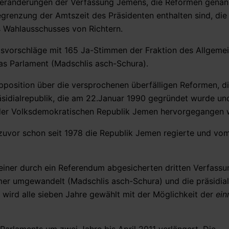
e Veränderungen der Verfassung Jemens, die Reformen genan
grenzung der Amtszeit des Präsidenten enthalten sind, die
 Wahlausschusses von Richtern.
svorschläge mit 165 Ja-Stimmen der Fraktion des Allgeme
as Parlament (Madschlis asch-Schura).
pposition über die versprochenen überfälligen Reformen, die
räsidialrepublik, die am 22.Januar 1990 gegründet wurde u
er Volksdemokratischen Republik Jemen hervorgegangen 
der zuvor schon seit 1978 die Republik Jemen regierte und v
 einer durch ein Referendum abgesicherten dritten Verfass
mer umgewandelt (Madschlis asch-Schura) und die präsidia
 wird alle sieben Jahre gewählt mit der Möglichkeit der
ein